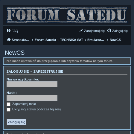
FAQ
Zarejestruj się
Zaloguj się
Strona domowa
Forum Satedu
TECHNIKA SAT
Emulators & Cardservers
NewCS
NewCS
Nie masz uprawnień do przeglądania lub czytania tematów na tym forum.
ZALOGUJ SIĘ
•
ZAREJESTRUJ SIĘ
Nazwa użytkownika:
Hasło:
Zapamiętaj mnie
Ukryj mój status podczas tej sesji