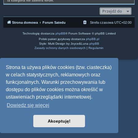
Ta kategoria nie zawiera forum.
Przejdź do
Strona domowa
Forum Satedu
Strefa czasowa
UTC+02:00
Technologię dostarcza
phpBB
® Forum Software © phpBB Limited
Polski pakiet językowy dostarcza
phpBB.pl
Style: Multi Design by Joyce&Luna
phpBB
Zasady ochrony danych osobowych
|
Regulamin
Strona ta używa plików cookies (tzw. ciasteczka)
w celach statystycznych, reklamowych oraz
funkcjonalnych. Warunki przechowywania lub
dostępu do plików cookies można określić w
ustawieniach przeglądarki internetowej.
Dowiedz się więcej
Akceptuję!