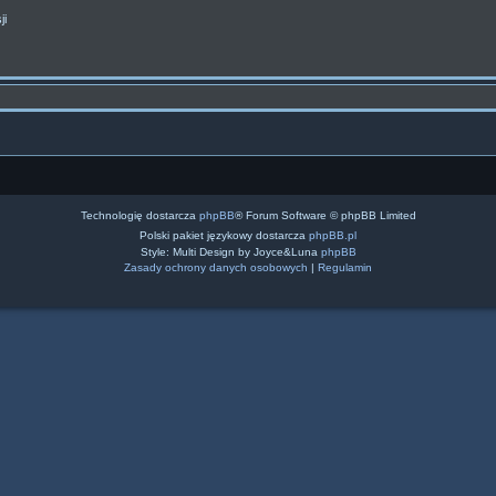
ji
Technologię dostarcza
phpBB
® Forum Software © phpBB Limited
Polski pakiet językowy dostarcza
phpBB.pl
Style: Multi Design by Joyce&Luna
phpBB
Zasady ochrony danych osobowych
|
Regulamin