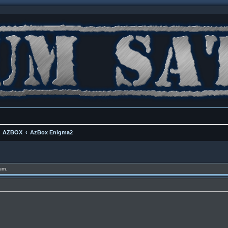
AZBOX
AzBox Enigma2
um.