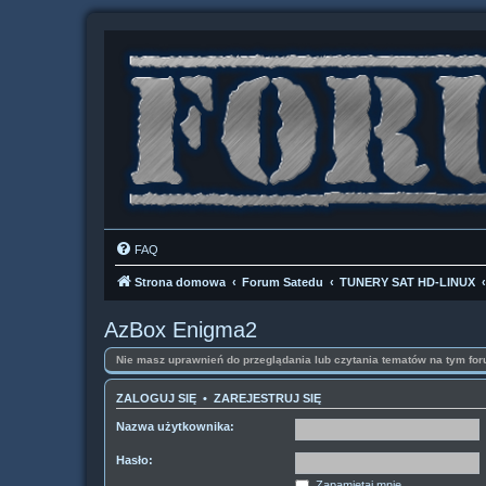
FAQ
Strona domowa
Forum Satedu
TUNERY SAT HD-LINUX
AzBox Enigma2
Nie masz uprawnień do przeglądania lub czytania tematów na tym for
ZALOGUJ SIĘ
•
ZAREJESTRUJ SIĘ
Nazwa użytkownika:
Hasło:
Zapamiętaj mnie