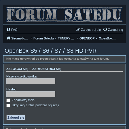
FAQ
Zarejestruj się
Zaloguj się
Strona domowa
Forum Satedu
TUNERY SAT HD-LINUX
OPENBOX
OpenBox S5 / S6 / S7 / S8 HD PVR
OpenBox S5 / S6 / S7 / S8 HD PVR
Nie masz uprawnień do przeglądania lub czytania tematów na tym forum.
ZALOGUJ SIĘ
•
ZAREJESTRUJ SIĘ
Nazwa użytkownika:
Hasło:
Zapamiętaj mnie
Ukryj mój status podczas tej sesji