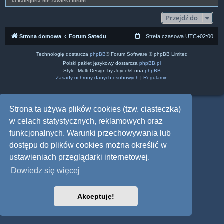
Ta kategoria nie zawiera forum.
Przejdź do
Strona domowa
Forum Satedu
Strefa czasowa
UTC+02:00
Technologię dostarcza
phpBB
® Forum Software © phpBB Limited
Polski pakiet językowy dostarcza
phpBB.pl
Style: Multi Design by Joyce&Luna
phpBB
Zasady ochrony danych osobowych
|
Regulamin
Strona ta używa plików cookies (tzw. ciasteczka)
w celach statystycznych, reklamowych oraz
funkcjonalnych. Warunki przechowywania lub
dostępu do plików cookies można określić w
ustawieniach przeglądarki internetowej.
Dowiedz się więcej
Akceptuję!