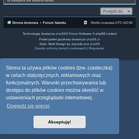
Ta kategoria nie zawiera forum.
Przejdź do
Strona domowa
Forum Satedu
Strefa czasowa
UTC+02:00
Technologię dostarcza
phpBB
® Forum Software © phpBB Limited
Polski pakiet językowy dostarcza
phpBB.pl
Style: Multi Design by Joyce&Luna
phpBB
Zasady ochrony danych osobowych
|
Regulamin
Strona ta używa plików cookies (tzw. ciasteczka)
w celach statystycznych, reklamowych oraz
funkcjonalnych. Warunki przechowywania lub
dostępu do plików cookies można określić w
ustawieniach przeglądarki internetowej.
Dowiedz się więcej
Akceptuję!