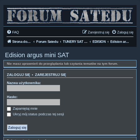
FAQ
Zarejestruj się
Zaloguj się
Strona domowa
Forum Satedu
TUNERY SAT HD-LINUX
EDISION
Edision argus mini SAT
Edision argus mini SAT
Nie masz uprawnień do przeglądania lub czytania tematów na tym forum.
ZALOGUJ SIĘ
•
ZAREJESTRUJ SIĘ
Nazwa użytkownika:
Hasło:
Zapamiętaj mnie
Ukryj mój status podczas tej sesji