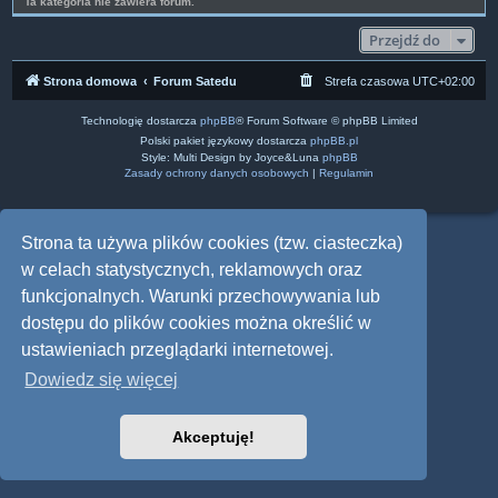
Ta kategoria nie zawiera forum.
Przejdź do
Strona domowa
Forum Satedu
Strefa czasowa
UTC+02:00
Technologię dostarcza
phpBB
® Forum Software © phpBB Limited
Polski pakiet językowy dostarcza
phpBB.pl
Style: Multi Design by Joyce&Luna
phpBB
Zasady ochrony danych osobowych
|
Regulamin
Strona ta używa plików cookies (tzw. ciasteczka)
w celach statystycznych, reklamowych oraz
funkcjonalnych. Warunki przechowywania lub
dostępu do plików cookies można określić w
ustawieniach przeglądarki internetowej.
Dowiedz się więcej
Akceptuję!