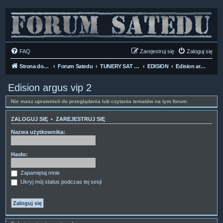
FAQ
Zarejestruj się
Zaloguj się
Strona domowa
Forum Satedu
TUNERY SAT HD-LINUX
EDISION
Edision argus vip 2
Edision argus vip 2
Nie masz uprawnień do przeglądania lub czytania tematów na tym forum.
ZALOGUJ SIĘ
•
ZAREJESTRUJ SIĘ
Nazwa użytkownika:
Hasło:
Zapamiętaj mnie
Ukryj mój status podczas tej sesji