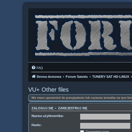
FAQ
Strona domowa
Forum Satedu
TUNERY SAT HD-LINUX
VU+ Other files
Nie masz uprawnień do przeglądania lub czytania tematów na tym for
ZALOGUJ SIĘ
•
ZAREJESTRUJ SIĘ
Nazwa użytkownika:
Hasło:
Zapamiętaj mnie