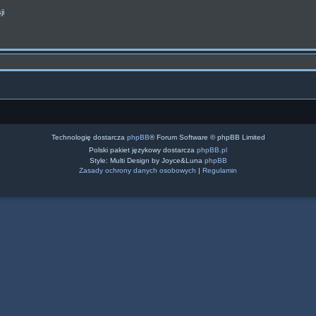
ji
Technologię dostarcza
phpBB
® Forum Software © phpBB Limited
Polski pakiet językowy dostarcza
phpBB.pl
Style: Multi Design by Joyce&Luna
phpBB
Zasady ochrony danych osobowych
|
Regulamin