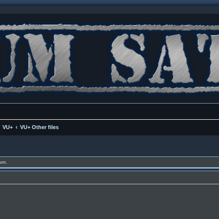
VU+
VU+ Other files
um.