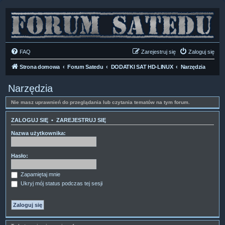
FAQ
Zarejestruj się
Zaloguj się
Strona domowa
Forum Satedu
DODATKI SAT HD-LINUX
Narzędzia
Narzędzia
Nie masz uprawnień do przeglądania lub czytania tematów na tym forum.
ZALOGUJ SIĘ
•
ZAREJESTRUJ SIĘ
Nazwa użytkownika:
Hasło:
Zapamiętaj mnie
Ukryj mój status podczas tej sesji