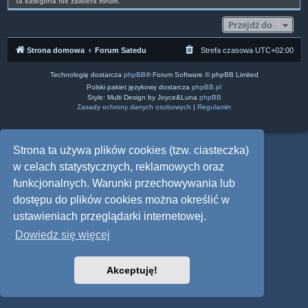
Ta kategoria nie zawiera forum.
Przejdź do
Strona domowa
Forum Satedu
Strefa czasowa
UTC+02:00
Technologię dostarcza
phpBB
® Forum Software © phpBB Limited
Polski pakiet językowy dostarcza
phpBB.pl
Style: Multi Design by Joyce&Luna
phpBB
Zasady ochrony danych osobowych
|
Regulamin
Strona ta używa plików cookies (tzw. ciasteczka)
w celach statystycznych, reklamowych oraz
funkcjonalnych. Warunki przechowywania lub
dostępu do plików cookies można określić w
ustawieniach przeglądarki internetowej.
Dowiedz się więcej
Akceptuję!