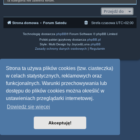
Ta kategoria nie zawiera forum.
Przejdź do
Strona domowa
Forum Satedu
Strefa czasowa
UTC+02:00
Technologię dostarcza
phpBB
® Forum Software © phpBB Limited
Polski pakiet językowy dostarcza
phpBB.pl
Style: Multi Design by Joyce&Luna
phpBB
Zasady ochrony danych osobowych
|
Regulamin
Strona ta używa plików cookies (tzw. ciasteczka)
w celach statystycznych, reklamowych oraz
funkcjonalnych. Warunki przechowywania lub
dostępu do plików cookies można określić w
ustawieniach przeglądarki internetowej.
Dowiedz się więcej
Akceptuję!