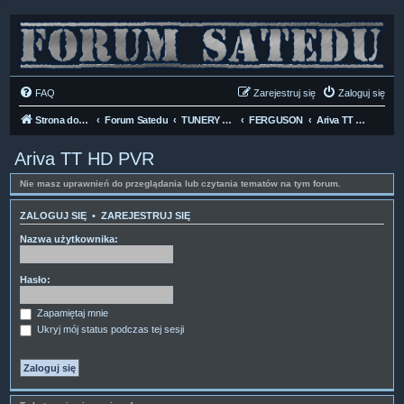
FAQ
Zarejestruj się
Zaloguj się
Strona domowa
Forum Satedu
TUNERY SAT HD-LINUX
FERGUSON
Ariva TT HD PVR
Ariva TT HD PVR
Nie masz uprawnień do przeglądania lub czytania tematów na tym forum.
ZALOGUJ SIĘ
•
ZAREJESTRUJ SIĘ
Nazwa użytkownika:
Hasło:
Zapamiętaj mnie
Ukryj mój status podczas tej sesji