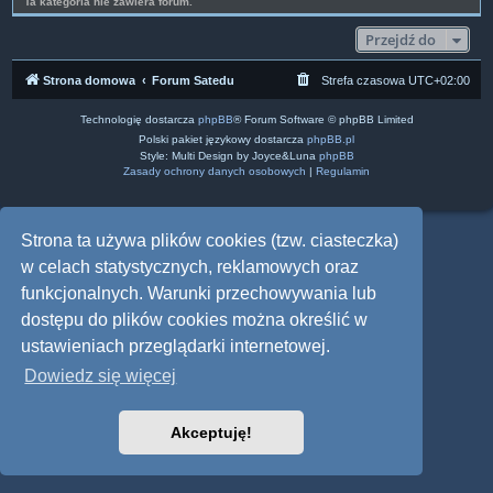
Ta kategoria nie zawiera forum.
Przejdź do
Strona domowa
Forum Satedu
Strefa czasowa
UTC+02:00
Technologię dostarcza
phpBB
® Forum Software © phpBB Limited
Polski pakiet językowy dostarcza
phpBB.pl
Style: Multi Design by Joyce&Luna
phpBB
Zasady ochrony danych osobowych
|
Regulamin
Strona ta używa plików cookies (tzw. ciasteczka)
w celach statystycznych, reklamowych oraz
funkcjonalnych. Warunki przechowywania lub
dostępu do plików cookies można określić w
ustawieniach przeglądarki internetowej.
Dowiedz się więcej
Akceptuję!