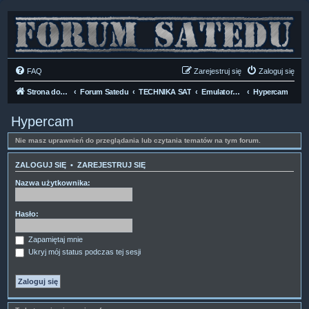
FAQ
Zarejestruj się
Zaloguj się
Strona domowa
Forum Satedu
TECHNIKA SAT
Emulators & Cardservers
Hypercam
Hypercam
Nie masz uprawnień do przeglądania lub czytania tematów na tym forum.
ZALOGUJ SIĘ
•
ZAREJESTRUJ SIĘ
Nazwa użytkownika:
Hasło:
Zapamiętaj mnie
Ukryj mój status podczas tej sesji