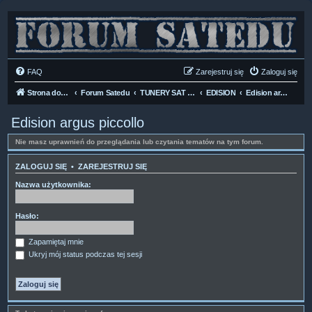
FAQ
Zarejestruj się
Zaloguj się
Strona domowa
Forum Satedu
TUNERY SAT HD-LINUX
EDISION
Edision argus piccollo
Edision argus piccollo
Nie masz uprawnień do przeglądania lub czytania tematów na tym forum.
ZALOGUJ SIĘ
•
ZAREJESTRUJ SIĘ
Nazwa użytkownika:
Hasło:
Zapamiętaj mnie
Ukryj mój status podczas tej sesji