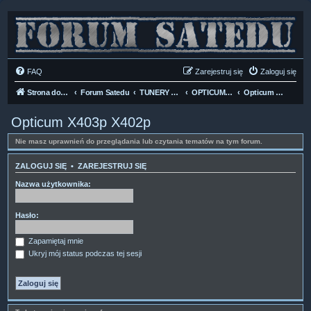
FAQ
Zarejestruj się
Zaloguj się
Strona domowa
Forum Satedu
TUNERY SAT HD-LINUX
OPTICUM/GLOBO
Opticum X403p X402p
Opticum X403p X402p
Nie masz uprawnień do przeglądania lub czytania tematów na tym forum.
ZALOGUJ SIĘ
•
ZAREJESTRUJ SIĘ
Nazwa użytkownika:
Hasło:
Zapamiętaj mnie
Ukryj mój status podczas tej sesji