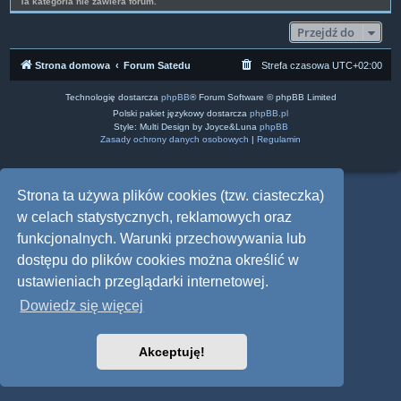
Ta kategoria nie zawiera forum.
Przejdź do
Strona domowa
Forum Satedu
Strefa czasowa
UTC+02:00
Technologię dostarcza
phpBB
® Forum Software © phpBB Limited
Polski pakiet językowy dostarcza
phpBB.pl
Style: Multi Design by Joyce&Luna
phpBB
Zasady ochrony danych osobowych
|
Regulamin
Strona ta używa plików cookies (tzw. ciasteczka)
w celach statystycznych, reklamowych oraz
funkcjonalnych. Warunki przechowywania lub
dostępu do plików cookies można określić w
ustawieniach przeglądarki internetowej.
Dowiedz się więcej
Akceptuję!