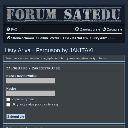
FAQ
Zarejestruj się
Zaloguj się
Strona domowa
Forum Satedu
LISTY KANAŁÓW
Listy Ariva - Ferguson by JAKITAKI
Listy Ariva - Ferguson by JAKITAKI
Nie masz uprawnień do przeglądania lub czytania tematów na tym forum.
ZALOGUJ SIĘ
•
ZAREJESTRUJ SIĘ
Nazwa użytkownika:
Hasło:
Zapamiętaj mnie
Ukryj mój status podczas tej sesji