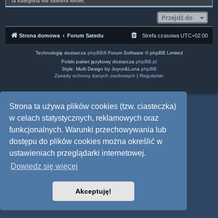
Ta kategoria nie zawiera forum.
Przejdź do
Strona domowa
Forum Satedu
Strefa czasowa
UTC+02:00
Technologię dostarcza
phpBB
® Forum Software © phpBB Limited
Polski pakiet językowy dostarcza
phpBB.pl
Style: Multi Design by Joyce&Luna
phpBB
Zasady ochrony danych osobowych
|
Regulamin
Strona ta używa plików cookies (tzw. ciasteczka)
w celach statystycznych, reklamowych oraz
funkcjonalnych. Warunki przechowywania lub
dostępu do plików cookies można określić w
ustawieniach przeglądarki internetowej.
Dowiedz się więcej
Akceptuję!