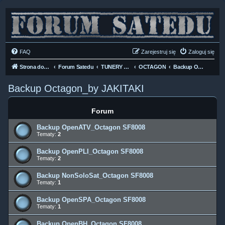
FAQ
Zarejestruj się
Zaloguj się
Strona domowa
Forum Satedu
TUNERY SAT HD-LINUX
OCTAGON
Backup Octagon_by JAKITAKI
Backup Octagon_by JAKITAKI
Forum
Backup OpenATV_Octagon SF8008
Tematy:
2
Backup OpenPLI_Octagon SF8008
Tematy:
2
Backup NonSoloSat_Octagon SF8008
Tematy:
1
Backup OpenSPA_Octagon SF8008
Tematy:
1
Backup OpenBH_Octagon SF8008