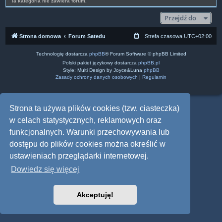
Ta kategoria nie zawiera forum.
Przejdź do
Strona domowa
Forum Satedu
Strefa czasowa
UTC+02:00
Technologię dostarcza
phpBB
® Forum Software © phpBB Limited
Polski pakiet językowy dostarcza
phpBB.pl
Style: Multi Design by Joyce&Luna
phpBB
Zasady ochrony danych osobowych
|
Regulamin
Strona ta używa plików cookies (tzw. ciasteczka)
w celach statystycznych, reklamowych oraz
funkcjonalnych. Warunki przechowywania lub
dostępu do plików cookies można określić w
ustawieniach przeglądarki internetowej.
Dowiedz się więcej
Akceptuję!