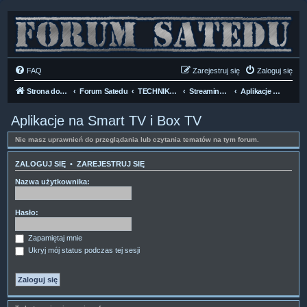
FAQ
Zarejestruj się
Zaloguj się
Strona domowa
Forum Satedu
TECHNIKA SAT
Streaming i Usługi VOD
Aplikacje na Smart TV i Box TV
Aplikacje na Smart TV i Box TV
Nie masz uprawnień do przeglądania lub czytania tematów na tym forum.
ZALOGUJ SIĘ
•
ZAREJESTRUJ SIĘ
Nazwa użytkownika:
Hasło:
Zapamiętaj mnie
Ukryj mój status podczas tej sesji