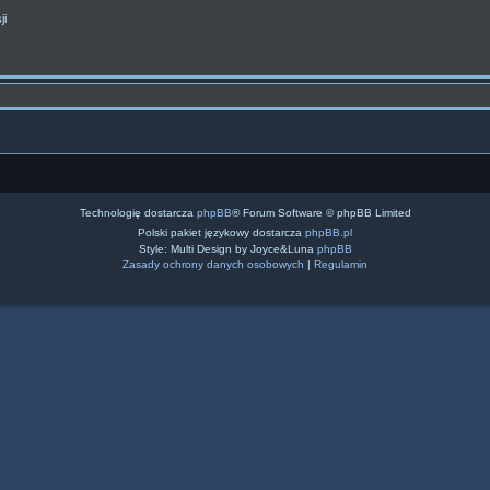
ji
Technologię dostarcza
phpBB
® Forum Software © phpBB Limited
Polski pakiet językowy dostarcza
phpBB.pl
Style: Multi Design by Joyce&Luna
phpBB
Zasady ochrony danych osobowych
|
Regulamin