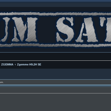
ZGEMMA
Zgemme H9.2H SE
um.