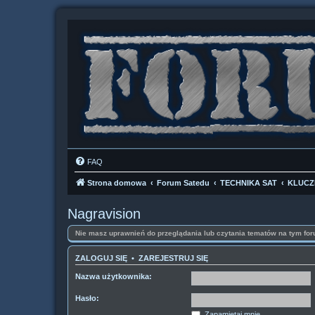
FAQ
Strona domowa
Forum Satedu
TECHNIKA SAT
KLUCZ
Nagravision
Nie masz uprawnień do przeglądania lub czytania tematów na tym for
ZALOGUJ SIĘ
•
ZAREJESTRUJ SIĘ
Nazwa użytkownika:
Hasło:
Zapamiętaj mnie