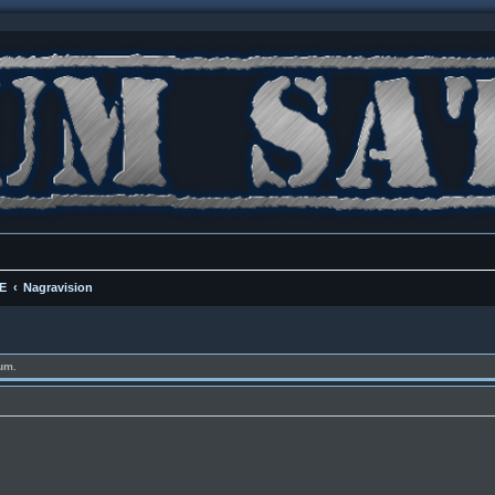
E
Nagravision
um.