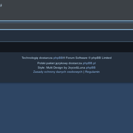
ji
Technologię dostarcza
phpBB
® Forum Software © phpBB Limited
Polski pakiet językowy dostarcza
phpBB.pl
Style: Multi Design by Joyce&Luna
phpBB
Zasady ochrony danych osobowych
|
Regulamin