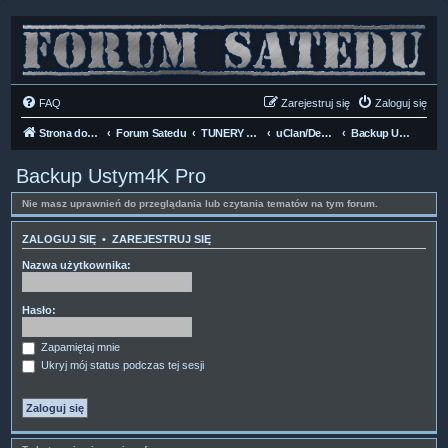
FAQ
Zarejestruj się
Zaloguj się
Strona domowa
Forum Satedu
TUNERY SAT HD-LINUX
uClan/Denys HD H.265
Backup Ustym4K Pro
Backup Ustym4K Pro
Nie masz uprawnień do przeglądania lub czytania tematów na tym forum.
ZALOGUJ SIĘ
•
ZAREJESTRUJ SIĘ
Nazwa użytkownika:
Hasło:
Zapamiętaj mnie
Ukryj mój status podczas tej sesji