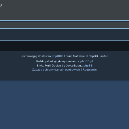
ji
Technologię dostarcza
phpBB
® Forum Software © phpBB Limited
Polski pakiet językowy dostarcza
phpBB.pl
Style: Multi Design by Joyce&Luna
phpBB
Zasady ochrony danych osobowych
|
Regulamin