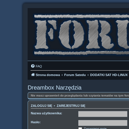
FAQ
Strona domowa
Forum Satedu
DODATKI SAT HD-LINUX
Dreambox Narzędzia
Nie masz uprawnień do przeglądania lub czytania tematów na tym for
ZALOGUJ SIĘ
•
ZAREJESTRUJ SIĘ
Nazwa użytkownika:
Hasło:
Zapamiętaj mnie