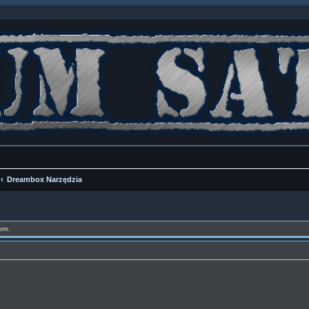
Dreambox Narzędzia
um.