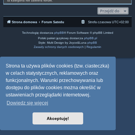
Ta kategoria nie zawiera forum.
Przejdź do
Strona domowa
Forum Satedu
Strefa czasowa
UTC+02:00
Technologię dostarcza
phpBB
® Forum Software © phpBB Limited
Polski pakiet językowy dostarcza
phpBB.pl
Style: Multi Design by Joyce&Luna
phpBB
Zasady ochrony danych osobowych
|
Regulamin
Strona ta używa plików cookies (tzw. ciasteczka)
w celach statystycznych, reklamowych oraz
funkcjonalnych. Warunki przechowywania lub
dostępu do plików cookies można określić w
ustawieniach przeglądarki internetowej.
Dowiedz się więcej
Akceptuję!