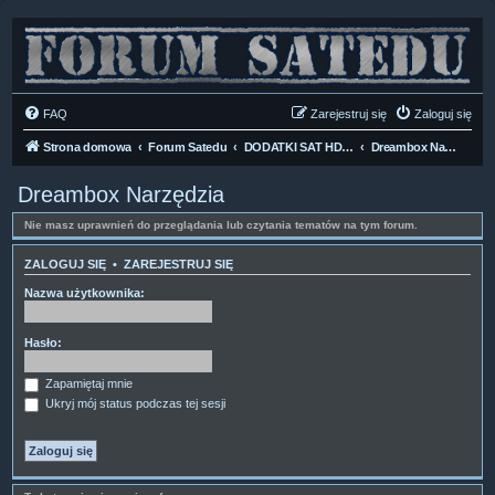
FAQ
Zarejestruj się
Zaloguj się
Strona domowa
Forum Satedu
DODATKI SAT HD-LINUX
Dreambox Narzędzia
Dreambox Narzędzia
Nie masz uprawnień do przeglądania lub czytania tematów na tym forum.
ZALOGUJ SIĘ
•
ZAREJESTRUJ SIĘ
Nazwa użytkownika:
Hasło:
Zapamiętaj mnie
Ukryj mój status podczas tej sesji