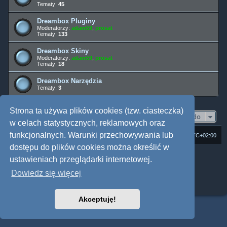
Tematy:
45
Dreambox Pluginy
Moderatorzy:
adam59
,
prosat
Tematy:
133
Dreambox Skiny
Moderatorzy:
adam59
,
prosat
Tematy:
18
Dreambox Narzędzia
Tematy:
3
Strona ta używa plików cookies (tzw. ciasteczka)
Przejdź do
w celach statystycznych, reklamowych oraz
funkcjonalnych. Warunki przechowywania lub
Strona domowa
Forum Satedu
Strefa czasowa
UTC+02:00
dostępu do plików cookies można określić w
Technologię dostarcza
phpBB
® Forum Software © phpBB Limited
ustawieniach przeglądarki internetowej.
Polski pakiet językowy dostarcza
phpBB.pl
Style: Multi Design by Joyce&Luna
phpBB
Dowiedz się więcej
Zasady ochrony danych osobowych
|
Regulamin
Akceptuję!