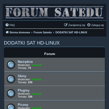
FAQ
Zarejestruj się
Zaloguj się
Strona domowa
Forum Satedu
DODATKI SAT HD-LINUX
DODATKI SAT HD-LINUX
Forum
Narzędzia
Moderator:
adam59
Tematy:
74
Skiny
Moderator:
adam59
Tematy:
235
Pluginy
Moderator:
adam59
Tematy:
336
Picony
Moderator:
adam59