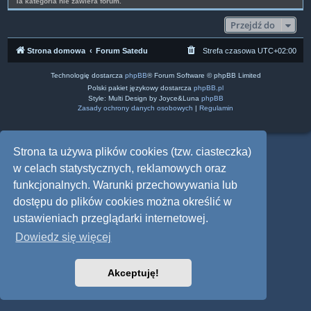
Ta kategoria nie zawiera forum.
Przejdź do
Strona domowa
Forum Satedu
Strefa czasowa
UTC+02:00
Technologię dostarcza
phpBB
® Forum Software © phpBB Limited
Polski pakiet językowy dostarcza
phpBB.pl
Style: Multi Design by Joyce&Luna
phpBB
Zasady ochrony danych osobowych
|
Regulamin
Strona ta używa plików cookies (tzw. ciasteczka)
w celach statystycznych, reklamowych oraz
funkcjonalnych. Warunki przechowywania lub
dostępu do plików cookies można określić w
ustawieniach przeglądarki internetowej.
Dowiedz się więcej
Akceptuję!