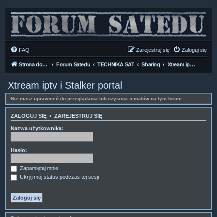
FAQ
Zarejestruj się
Zaloguj się
Strona domowa
Forum Satedu
TECHNIKA SAT
Sharing
Xtream iptv i Stalker portal
Xtream iptv i Stalker portal
Nie masz uprawnień do przeglądania lub czytania tematów na tym forum.
ZALOGUJ SIĘ
•
ZAREJESTRUJ SIĘ
Nazwa użytkownika:
Hasło:
Zapamiętaj mnie
Ukryj mój status podczas tej sesji