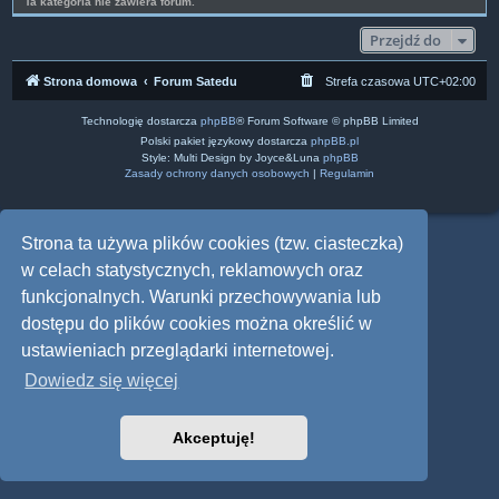
Ta kategoria nie zawiera forum.
Przejdź do
Strona domowa
Forum Satedu
Strefa czasowa
UTC+02:00
Technologię dostarcza
phpBB
® Forum Software © phpBB Limited
Polski pakiet językowy dostarcza
phpBB.pl
Style: Multi Design by Joyce&Luna
phpBB
Zasady ochrony danych osobowych
|
Regulamin
Strona ta używa plików cookies (tzw. ciasteczka)
w celach statystycznych, reklamowych oraz
funkcjonalnych. Warunki przechowywania lub
dostępu do plików cookies można określić w
ustawieniach przeglądarki internetowej.
Dowiedz się więcej
Akceptuję!