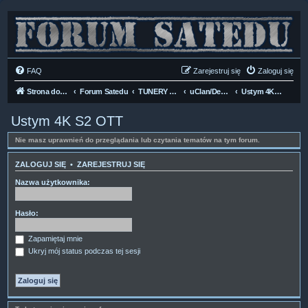
FAQ
Zarejestruj się
Zaloguj się
Strona domowa
Forum Satedu
TUNERY SAT HD-LINUX
uClan/Denys HD H.265
Ustym 4K S2 OTT
Ustym 4K S2 OTT
Nie masz uprawnień do przeglądania lub czytania tematów na tym forum.
ZALOGUJ SIĘ
•
ZAREJESTRUJ SIĘ
Nazwa użytkownika:
Hasło:
Zapamiętaj mnie
Ukryj mój status podczas tej sesji