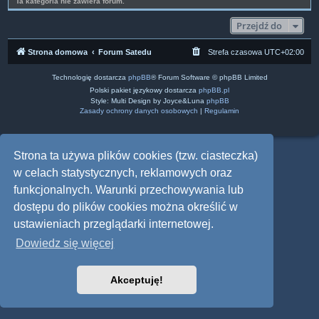
Ta kategoria nie zawiera forum.
Przejdź do
Strona domowa
Forum Satedu
Strefa czasowa
UTC+02:00
Technologię dostarcza
phpBB
® Forum Software © phpBB Limited
Polski pakiet językowy dostarcza
phpBB.pl
Style: Multi Design by Joyce&Luna
phpBB
Zasady ochrony danych osobowych
|
Regulamin
Strona ta używa plików cookies (tzw. ciasteczka)
w celach statystycznych, reklamowych oraz
funkcjonalnych. Warunki przechowywania lub
dostępu do plików cookies można określić w
ustawieniach przeglądarki internetowej.
Dowiedz się więcej
Akceptuję!