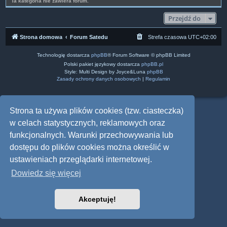
Ta kategoria nie zawiera forum.
Przejdź do
Strona domowa
Forum Satedu
Strefa czasowa
UTC+02:00
Technologię dostarcza
phpBB
® Forum Software © phpBB Limited
Polski pakiet językowy dostarcza
phpBB.pl
Style: Multi Design by Joyce&Luna
phpBB
Zasady ochrony danych osobowych
|
Regulamin
Strona ta używa plików cookies (tzw. ciasteczka)
w celach statystycznych, reklamowych oraz
funkcjonalnych. Warunki przechowywania lub
dostępu do plików cookies można określić w
ustawieniach przeglądarki internetowej.
Dowiedz się więcej
Akceptuję!