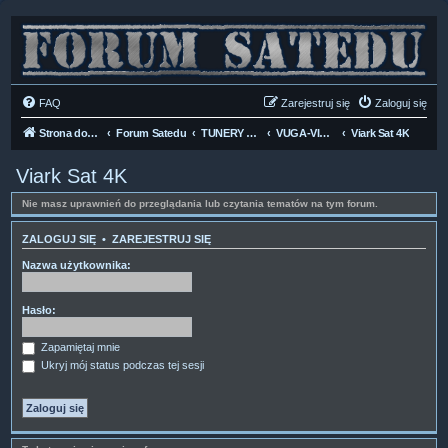
FAQ
Zarejestruj się
Zaloguj się
Strona domowa
Forum Satedu
TUNERY SAT HD-LINUX
VUGA-VIARK
Viark Sat 4K
Viark Sat 4K
Nie masz uprawnień do przeglądania lub czytania tematów na tym forum.
ZALOGUJ SIĘ
•
ZAREJESTRUJ SIĘ
Nazwa użytkownika:
Hasło:
Zapamiętaj mnie
Ukryj mój status podczas tej sesji