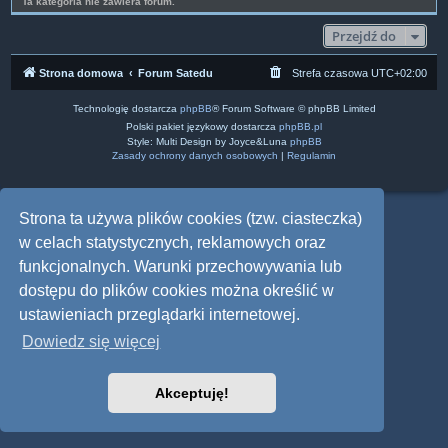
Ta kategoria nie zawiera forum.
Przejdź do
Strona domowa
Forum Satedu
Strefa czasowa
UTC+02:00
Technologię dostarcza
phpBB
® Forum Software © phpBB Limited
Polski pakiet językowy dostarcza
phpBB.pl
Style: Multi Design by Joyce&Luna
phpBB
Zasady ochrony danych osobowych
|
Regulamin
Strona ta używa plików cookies (tzw. ciasteczka)
w celach statystycznych, reklamowych oraz
funkcjonalnych. Warunki przechowywania lub
dostępu do plików cookies można określić w
ustawieniach przeglądarki internetowej.
Dowiedz się więcej
Akceptuję!