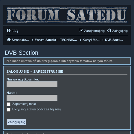
FAQ
Zarejestruj się
Zaloguj się
Strona domowa
Forum Satedu
TECHNIKA SAT
Karty i Moduły dostępu CI
DVB Section
DVB Section
Nie masz uprawnień do przeglądania lub czytania tematów na tym forum.
ZALOGUJ SIĘ
•
ZAREJESTRUJ SIĘ
Nazwa użytkownika:
Hasło:
Zapamiętaj mnie
Ukryj mój status podczas tej sesji