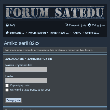
FAQ
Zarejestruj się
Zaloguj się
Strona domowa
Forum Satedu
TUNERY SAT HD-LINUX
AMIKO
Amiko serii 82xx
Amiko serii 82xx
Nie masz uprawnień do przeglądania lub czytania tematów na tym forum.
ZALOGUJ SIĘ
•
ZAREJESTRUJ SIĘ
Nazwa użytkownika:
Hasło:
Zapamiętaj mnie
Ukryj mój status podczas tej sesji