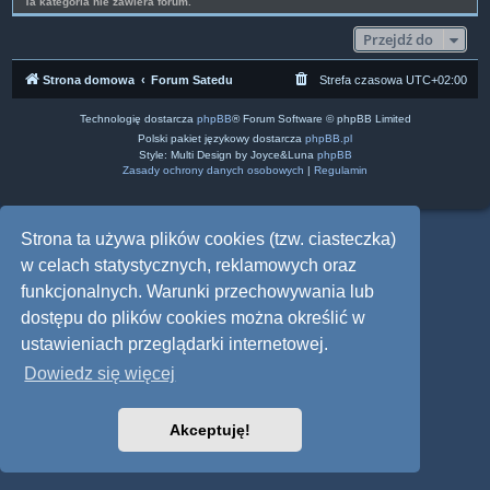
Ta kategoria nie zawiera forum.
Przejdź do
Strona domowa
Forum Satedu
Strefa czasowa
UTC+02:00
Technologię dostarcza
phpBB
® Forum Software © phpBB Limited
Polski pakiet językowy dostarcza
phpBB.pl
Style: Multi Design by Joyce&Luna
phpBB
Zasady ochrony danych osobowych
|
Regulamin
Strona ta używa plików cookies (tzw. ciasteczka)
w celach statystycznych, reklamowych oraz
funkcjonalnych. Warunki przechowywania lub
dostępu do plików cookies można określić w
ustawieniach przeglądarki internetowej.
Dowiedz się więcej
Akceptuję!