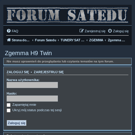
FAQ
Zarejestruj się
Zaloguj się
Strona domowa
Forum Satedu
TUNERY SAT HD-LINUX
ZGEMMA
Zgemma H9 Twin
Zgemma H9 Twin
Nie masz uprawnień do przeglądania lub czytania tematów na tym forum.
ZALOGUJ SIĘ
•
ZAREJESTRUJ SIĘ
Nazwa użytkownika:
Hasło:
Zapamiętaj mnie
Ukryj mój status podczas tej sesji