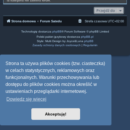
Ta kategoria nie zawiera forum.
Przejdź do
Strona domowa
Forum Satedu
Strefa czasowa
UTC+02:00
Technologię dostarcza
phpBB
® Forum Software © phpBB Limited
Polski pakiet językowy dostarcza
phpBB.pl
Style: Multi Design by Joyce&Luna
phpBB
Zasady ochrony danych osobowych
|
Regulamin
Strona ta używa plików cookies (tzw. ciasteczka)
w celach statystycznych, reklamowych oraz
funkcjonalnych. Warunki przechowywania lub
dostępu do plików cookies można określić w
ustawieniach przeglądarki internetowej.
Dowiedz się więcej
Akceptuję!