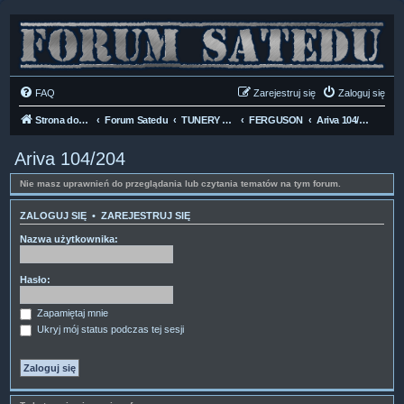
FAQ
Zarejestruj się
Zaloguj się
Strona domowa
Forum Satedu
TUNERY SAT HD-LINUX
FERGUSON
Ariva 104/204
Ariva 104/204
Nie masz uprawnień do przeglądania lub czytania tematów na tym forum.
ZALOGUJ SIĘ
•
ZAREJESTRUJ SIĘ
Nazwa użytkownika:
Hasło:
Zapamiętaj mnie
Ukryj mój status podczas tej sesji