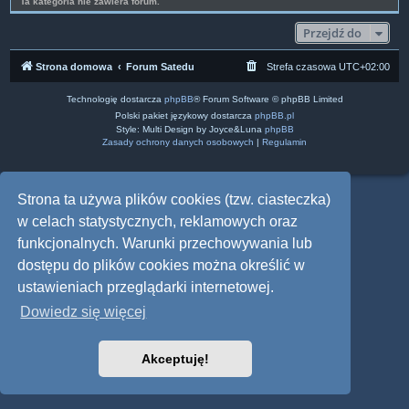
Ta kategoria nie zawiera forum.
Przejdź do
Strona domowa
Forum Satedu
Strefa czasowa
UTC+02:00
Technologię dostarcza
phpBB
® Forum Software © phpBB Limited
Polski pakiet językowy dostarcza
phpBB.pl
Style: Multi Design by Joyce&Luna
phpBB
Zasady ochrony danych osobowych
|
Regulamin
Strona ta używa plików cookies (tzw. ciasteczka)
w celach statystycznych, reklamowych oraz
funkcjonalnych. Warunki przechowywania lub
dostępu do plików cookies można określić w
ustawieniach przeglądarki internetowej.
Dowiedz się więcej
Akceptuję!