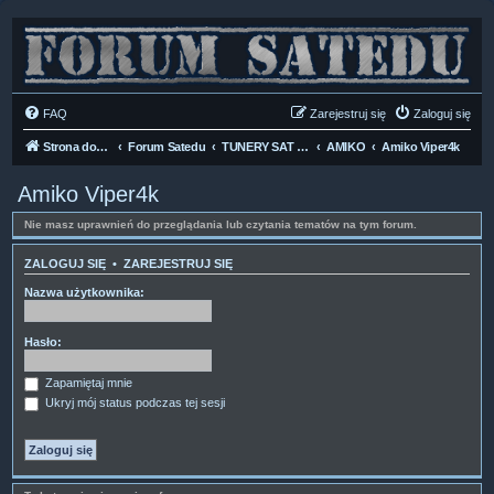
FAQ
Zarejestruj się
Zaloguj się
Strona domowa
Forum Satedu
TUNERY SAT HD-LINUX
AMIKO
Amiko Viper4k
Amiko Viper4k
Nie masz uprawnień do przeglądania lub czytania tematów na tym forum.
ZALOGUJ SIĘ
•
ZAREJESTRUJ SIĘ
Nazwa użytkownika:
Hasło:
Zapamiętaj mnie
Ukryj mój status podczas tej sesji