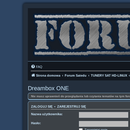
FAQ
Strona domowa
Forum Satedu
TUNERY SAT HD-LINUX
Dreambox ONE
Nie masz uprawnień do przeglądania lub czytania tematów na tym for
ZALOGUJ SIĘ
•
ZAREJESTRUJ SIĘ
Nazwa użytkownika:
Hasło:
Zapamiętaj mnie