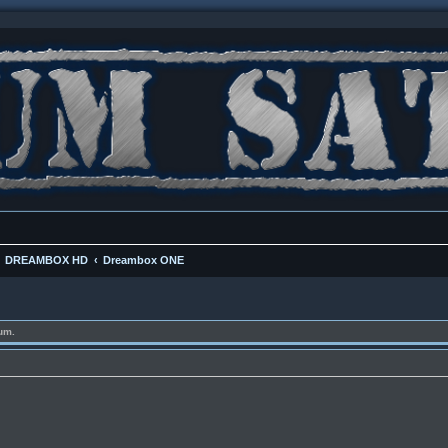
DREAMBOX HD
Dreambox ONE
um.