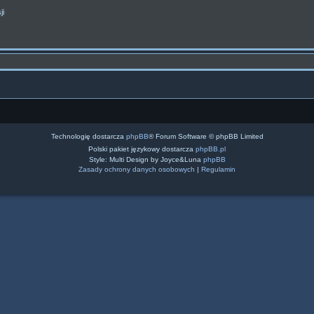
ji
Technologię dostarcza
phpBB
® Forum Software © phpBB Limited
Polski pakiet językowy dostarcza
phpBB.pl
Style: Multi Design by Joyce&Luna
phpBB
Zasady ochrony danych osobowych
|
Regulamin