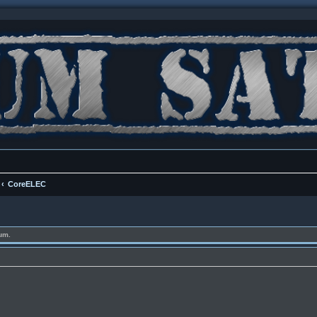
CoreELEC
um.