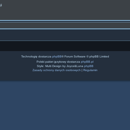
ji
Technologię dostarcza
phpBB
® Forum Software © phpBB Limited
Polski pakiet językowy dostarcza
phpBB.pl
Style: Multi Design by Joyce&Luna
phpBB
Zasady ochrony danych osobowych
|
Regulamin