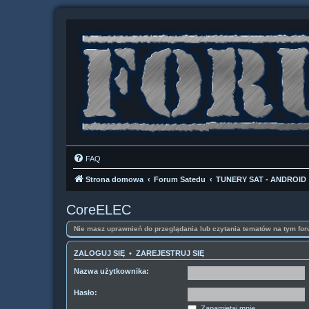
FAQ
Strona domowa
Forum Satedu
TUNERY SAT - ANDROID
CoreELEC
Nie masz uprawnień do przeglądania lub czytania tematów na tym for
ZALOGUJ SIĘ
•
ZAREJESTRUJ SIĘ
Nazwa użytkownika:
Hasło:
Zapamiętaj mnie