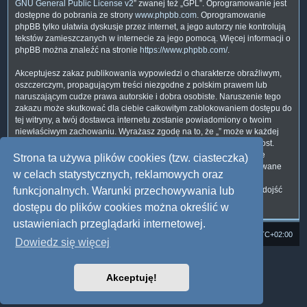
GNU General Public License v2
” zwanej też „GPL”. Oprogramowanie jest
dostępne do pobrania ze strony
www.phpbb.com
. Oprogramowanie
phpBB tylko ułatwia dyskusje przez internet, a jego autorzy nie kontrolują
tekstów zamieszczanych w internecie za jego pomocą. Więcej informacji o
phpBB można znaleźć na stronie
https://www.phpbb.com/
.
Akceptujesz zakaz publikowania wypowiedzi o charakterze obraźliwym,
oszczerczym, propagującym treści niezgodne z polskim prawem lub
naruszającym cudze prawa autorskie i dobra osobiste. Naruszenie tego
zakazu może skutkować dla ciebie całkowitym zablokowaniem dostępu do
tej witryny, a twój dostawca internetu zostanie powiadomiony o twoim
niewłaściwym zachowaniu. Wyrażasz zgodę na to, że „” może w każdej
chwili usunąć, zmienić, przenieść lub zamknąć każdy twój temat, post.
Wyrażasz zgodę na zapisywanie wszystkich podanych przez ciebie
Strona ta używa plików cookies (tzw. ciasteczka)
informacji w naszej bazie danych. Informacje te nie będą przekazywane
w celach statystycznych, reklamowych oraz
nikomu bez twojej zgody, ale ani „”, ani phpBB nie ponosi
odpowiedzialności za włamania do witryny, podczas których może dojść
funkcjonalnych. Warunki przechowywania lub
do kradzieży danych.
dostępu do plików cookies można określić w
ustawieniach przeglądarki internetowej.
Strona domowa
Forum Satedu
Strefa czasowa
UTC+02:00
Dowiedz się więcej
Technologię dostarcza
phpBB
® Forum Software © phpBB Limited
Polski pakiet językowy dostarcza
phpBB.pl
Akceptuję!
Style: Multi Design by Joyce&Luna
phpBB
Zasady ochrony danych osobowych
|
Regulamin