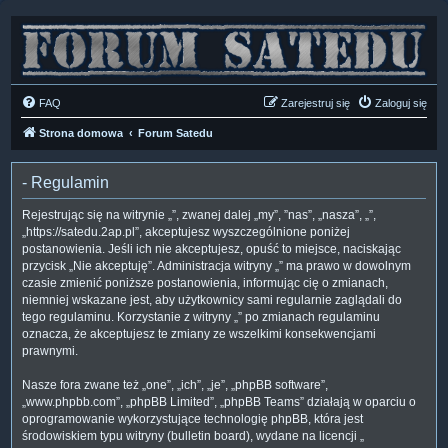
FAQ
Zarejestruj się
Zaloguj się
Strona domowa
Forum Satedu
- Regulamin
Rejestrując się na witrynie „”, zwanej dalej „my”, ”nas”, „nasza”, „”,
„https://satedu.2ap.pl”, akceptujesz wyszczególnione poniżej
postanowienia. Jeśli ich nie akceptujesz, opuść to miejsce, naciskając
przycisk „Nie akceptuję”. Administracja witryny „” ma prawo w dowolnym
czasie zmienić poniższe postanowienia, informując cię o zmianach,
niemniej wskazane jest, aby użytkownicy sami regularnie zaglądali do
tego regulaminu. Korzystanie z witryny „” po zmianach regulaminu
oznacza, że akceptujesz te zmiany ze wszelkimi konsekwencjami
prawnymi.
Nasze fora zwane też „one”, „ich”, „je”, „phpBB software”,
„www.phpbb.com”, „phpBB Limited”, „phpBB Teams” działają w oparciu o
oprogramowanie wykorzystujące technologię phpBB, która jest
środowiskiem typu witryny (bulletin board), wydane na licencji „