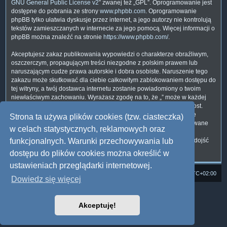
GNU General Public License v2
” zwanej też „GPL”. Oprogramowanie jest
dostępne do pobrania ze strony
www.phpbb.com
. Oprogramowanie
phpBB tylko ułatwia dyskusje przez internet, a jego autorzy nie kontrolują
tekstów zamieszczanych w internecie za jego pomocą. Więcej informacji o
phpBB można znaleźć na stronie
https://www.phpbb.com/
.
Akceptujesz zakaz publikowania wypowiedzi o charakterze obraźliwym,
oszczerczym, propagującym treści niezgodne z polskim prawem lub
naruszającym cudze prawa autorskie i dobra osobiste. Naruszenie tego
zakazu może skutkować dla ciebie całkowitym zablokowaniem dostępu do
tej witryny, a twój dostawca internetu zostanie powiadomiony o twoim
niewłaściwym zachowaniu. Wyrażasz zgodę na to, że „” może w każdej
chwili usunąć, zmienić, przenieść lub zamknąć każdy twój temat, post.
Wyrażasz zgodę na zapisywanie wszystkich podanych przez ciebie
Strona ta używa plików cookies (tzw. ciasteczka)
informacji w naszej bazie danych. Informacje te nie będą przekazywane
w celach statystycznych, reklamowych oraz
nikomu bez twojej zgody, ale ani „”, ani phpBB nie ponosi
odpowiedzialności za włamania do witryny, podczas których może dojść
funkcjonalnych. Warunki przechowywania lub
do kradzieży danych.
dostępu do plików cookies można określić w
ustawieniach przeglądarki internetowej.
Strona domowa
Forum Satedu
Strefa czasowa
UTC+02:00
Dowiedz się więcej
Technologię dostarcza
phpBB
® Forum Software © phpBB Limited
Polski pakiet językowy dostarcza
phpBB.pl
Akceptuję!
Style: Multi Design by Joyce&Luna
phpBB
Zasady ochrony danych osobowych
|
Regulamin