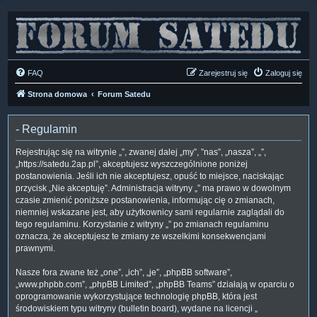
FAQ
Zarejestruj się
Zaloguj się
Strona domowa
Forum Satedu
- Regulamin
Rejestrując się na witrynie „”, zwanej dalej „my”, ”nas”, „nasza”, „”,
„https://satedu.2ap.pl”, akceptujesz wyszczególnione poniżej
postanowienia. Jeśli ich nie akceptujesz, opuść to miejsce, naciskając
przycisk „Nie akceptuję”. Administracja witryny „” ma prawo w dowolnym
czasie zmienić poniższe postanowienia, informując cię o zmianach,
niemniej wskazane jest, aby użytkownicy sami regularnie zaglądali do
tego regulaminu. Korzystanie z witryny „” po zmianach regulaminu
oznacza, że akceptujesz te zmiany ze wszelkimi konsekwencjami
prawnymi.
Nasze fora zwane też „one”, „ich”, „je”, „phpBB software”,
„www.phpbb.com”, „phpBB Limited”, „phpBB Teams” działają w oparciu o
oprogramowanie wykorzystujące technologię phpBB, która jest
środowiskiem typu witryny (bulletin board), wydane na licencji „