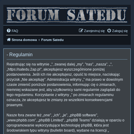
FAQ
Zarejestruj się
Zaloguj się
Strona domowa
Forum Satedu
- Regulamin
Rejestrując się na witrynie „”, zwanej dalej „my”, ”nas”, „nasza”, „”,
„https://satedu.2ap.pl”, akceptujesz wyszczególnione poniżej
postanowienia. Jeśli ich nie akceptujesz, opuść to miejsce, naciskając
przycisk „Nie akceptuję”. Administracja witryny „” ma prawo w dowolnym
czasie zmienić poniższe postanowienia, informując cię o zmianach,
niemniej wskazane jest, aby użytkownicy sami regularnie zaglądali do
tego regulaminu. Korzystanie z witryny „” po zmianach regulaminu
oznacza, że akceptujesz te zmiany ze wszelkimi konsekwencjami
prawnymi.
Nasze fora zwane też „one”, „ich”, „je”, „phpBB software”,
„www.phpbb.com”, „phpBB Limited”, „phpBB Teams” działają w oparciu o
oprogramowanie wykorzystujące technologię phpBB, która jest
środowiskiem typu witryny (bulletin board), wydane na licencji „