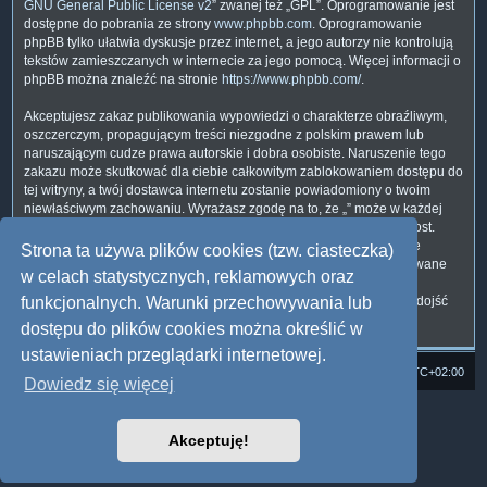
GNU General Public License v2
” zwanej też „GPL”. Oprogramowanie jest
dostępne do pobrania ze strony
www.phpbb.com
. Oprogramowanie
phpBB tylko ułatwia dyskusje przez internet, a jego autorzy nie kontrolują
tekstów zamieszczanych w internecie za jego pomocą. Więcej informacji o
phpBB można znaleźć na stronie
https://www.phpbb.com/
.
Akceptujesz zakaz publikowania wypowiedzi o charakterze obraźliwym,
oszczerczym, propagującym treści niezgodne z polskim prawem lub
naruszającym cudze prawa autorskie i dobra osobiste. Naruszenie tego
zakazu może skutkować dla ciebie całkowitym zablokowaniem dostępu do
tej witryny, a twój dostawca internetu zostanie powiadomiony o twoim
niewłaściwym zachowaniu. Wyrażasz zgodę na to, że „” może w każdej
chwili usunąć, zmienić, przenieść lub zamknąć każdy twój temat, post.
Wyrażasz zgodę na zapisywanie wszystkich podanych przez ciebie
Strona ta używa plików cookies (tzw. ciasteczka)
informacji w naszej bazie danych. Informacje te nie będą przekazywane
w celach statystycznych, reklamowych oraz
nikomu bez twojej zgody, ale ani „”, ani phpBB nie ponosi
odpowiedzialności za włamania do witryny, podczas których może dojść
funkcjonalnych. Warunki przechowywania lub
do kradzieży danych.
dostępu do plików cookies można określić w
ustawieniach przeglądarki internetowej.
Strona domowa
Forum Satedu
Strefa czasowa
UTC+02:00
Dowiedz się więcej
Technologię dostarcza
phpBB
® Forum Software © phpBB Limited
Polski pakiet językowy dostarcza
phpBB.pl
Akceptuję!
Style: Multi Design by Joyce&Luna
phpBB
Zasady ochrony danych osobowych
|
Regulamin