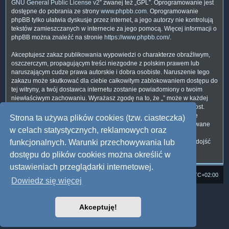
GNU General Public License v2
” zwanej też „GPL”. Oprogramowanie jest
dostępne do pobrania ze strony
www.phpbb.com
. Oprogramowanie
phpBB tylko ułatwia dyskusje przez internet, a jego autorzy nie kontrolują
tekstów zamieszczanych w internecie za jego pomocą. Więcej informacji o
phpBB można znaleźć na stronie
https://www.phpbb.com/
.
Akceptujesz zakaz publikowania wypowiedzi o charakterze obraźliwym,
oszczerczym, propagującym treści niezgodne z polskim prawem lub
naruszającym cudze prawa autorskie i dobra osobiste. Naruszenie tego
zakazu może skutkować dla ciebie całkowitym zablokowaniem dostępu do
tej witryny, a twój dostawca internetu zostanie powiadomiony o twoim
niewłaściwym zachowaniu. Wyrażasz zgodę na to, że „” może w każdej
chwili usunąć, zmienić, przenieść lub zamknąć każdy twój temat, post.
Wyrażasz zgodę na zapisywanie wszystkich podanych przez ciebie
Strona ta używa plików cookies (tzw. ciasteczka)
informacji w naszej bazie danych. Informacje te nie będą przekazywane
w celach statystycznych, reklamowych oraz
nikomu bez twojej zgody, ale ani „”, ani phpBB nie ponosi
odpowiedzialności za włamania do witryny, podczas których może dojść
funkcjonalnych. Warunki przechowywania lub
do kradzieży danych.
dostępu do plików cookies można określić w
ustawieniach przeglądarki internetowej.
Strona domowa
Forum Satedu
Strefa czasowa
UTC+02:00
Dowiedz się więcej
Technologię dostarcza
phpBB
® Forum Software © phpBB Limited
Polski pakiet językowy dostarcza
phpBB.pl
Akceptuję!
Style: Multi Design by Joyce&Luna
phpBB
Zasady ochrony danych osobowych
|
Regulamin