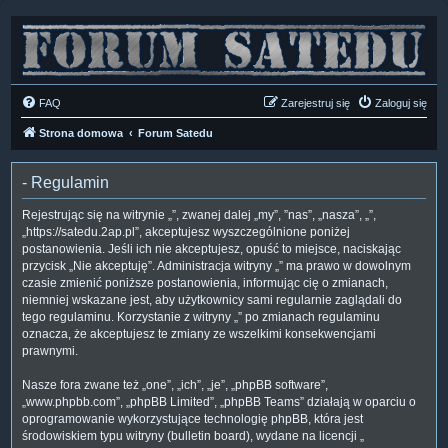
FAQ
Zarejestruj się
Zaloguj się
Strona domowa
Forum Satedu
- Regulamin
Rejestrując się na witrynie „”, zwanej dalej „my”, ”nas”, „nasza”, „”,
„https://satedu.2ap.pl”, akceptujesz wyszczególnione poniżej
postanowienia. Jeśli ich nie akceptujesz, opuść to miejsce, naciskając
przycisk „Nie akceptuję”. Administracja witryny „” ma prawo w dowolnym
czasie zmienić poniższe postanowienia, informując cię o zmianach,
niemniej wskazane jest, aby użytkownicy sami regularnie zaglądali do
tego regulaminu. Korzystanie z witryny „” po zmianach regulaminu
oznacza, że akceptujesz te zmiany ze wszelkimi konsekwencjami
prawnymi.
Nasze fora zwane też „one”, „ich”, „je”, „phpBB software”,
„www.phpbb.com”, „phpBB Limited”, „phpBB Teams” działają w oparciu o
oprogramowanie wykorzystujące technologię phpBB, która jest
środowiskiem typu witryny (bulletin board), wydane na licencji „