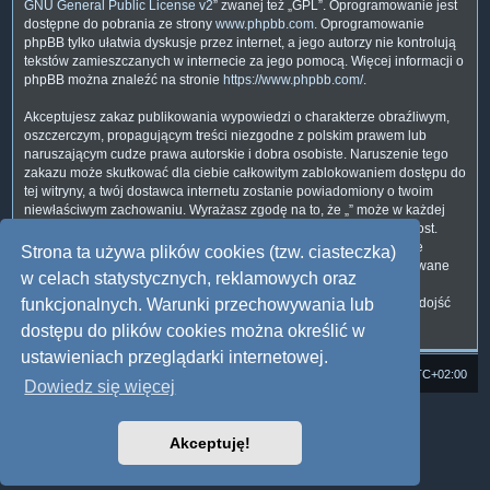
GNU General Public License v2
” zwanej też „GPL”. Oprogramowanie jest
dostępne do pobrania ze strony
www.phpbb.com
. Oprogramowanie
phpBB tylko ułatwia dyskusje przez internet, a jego autorzy nie kontrolują
tekstów zamieszczanych w internecie za jego pomocą. Więcej informacji o
phpBB można znaleźć na stronie
https://www.phpbb.com/
.
Akceptujesz zakaz publikowania wypowiedzi o charakterze obraźliwym,
oszczerczym, propagującym treści niezgodne z polskim prawem lub
naruszającym cudze prawa autorskie i dobra osobiste. Naruszenie tego
zakazu może skutkować dla ciebie całkowitym zablokowaniem dostępu do
tej witryny, a twój dostawca internetu zostanie powiadomiony o twoim
niewłaściwym zachowaniu. Wyrażasz zgodę na to, że „” może w każdej
chwili usunąć, zmienić, przenieść lub zamknąć każdy twój temat, post.
Wyrażasz zgodę na zapisywanie wszystkich podanych przez ciebie
Strona ta używa plików cookies (tzw. ciasteczka)
informacji w naszej bazie danych. Informacje te nie będą przekazywane
w celach statystycznych, reklamowych oraz
nikomu bez twojej zgody, ale ani „”, ani phpBB nie ponosi
odpowiedzialności za włamania do witryny, podczas których może dojść
funkcjonalnych. Warunki przechowywania lub
do kradzieży danych.
dostępu do plików cookies można określić w
ustawieniach przeglądarki internetowej.
Strona domowa
Forum Satedu
Strefa czasowa
UTC+02:00
Dowiedz się więcej
Technologię dostarcza
phpBB
® Forum Software © phpBB Limited
Polski pakiet językowy dostarcza
phpBB.pl
Akceptuję!
Style: Multi Design by Joyce&Luna
phpBB
Zasady ochrony danych osobowych
|
Regulamin