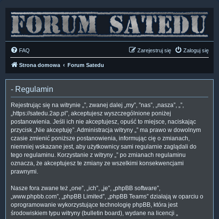
FAQ
Zarejestruj się
Zaloguj się
Strona domowa
Forum Satedu
- Regulamin
Rejestrując się na witrynie „”, zwanej dalej „my”, ”nas”, „nasza”, „”,
„https://satedu.2ap.pl”, akceptujesz wyszczególnione poniżej
postanowienia. Jeśli ich nie akceptujesz, opuść to miejsce, naciskając
przycisk „Nie akceptuję”. Administracja witryny „” ma prawo w dowolnym
czasie zmienić poniższe postanowienia, informując cię o zmianach,
niemniej wskazane jest, aby użytkownicy sami regularnie zaglądali do
tego regulaminu. Korzystanie z witryny „” po zmianach regulaminu
oznacza, że akceptujesz te zmiany ze wszelkimi konsekwencjami
prawnymi.
Nasze fora zwane też „one”, „ich”, „je”, „phpBB software”,
„www.phpbb.com”, „phpBB Limited”, „phpBB Teams” działają w oparciu o
oprogramowanie wykorzystujące technologię phpBB, która jest
środowiskiem typu witryny (bulletin board), wydane na licencji „