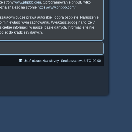
ze strony
www.phpbb.com
. Oprogramowanie phpBB tylko
można znaleźć na stronie
https://www.phpbb.com/
.
szającym cudze prawa autorskie i dobra osobiste. Naruszenie
woim niewłaściwym zachowaniu. Wyrażasz zgodę na to, że „”
ciebie informacji w naszej bazie danych. Informacje te nie
dojść do kradzieży danych.
Usuń ciasteczka witryny
Strefa czasowa
UTC+02:00