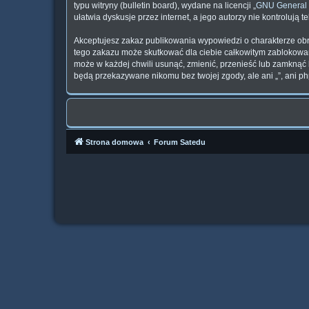
typu witryny (bulletin board), wydane na licencji „
GNU General 
ułatwia dyskusje przez internet, a jego autorzy nie kontroluj
Akceptujesz zakaz publikowania wypowiedzi o charakterze obr
tego zakazu może skutkować dla ciebie całkowitym zablokowan
może w każdej chwili usunąć, zmienić, przenieść lub zamknąć 
będą przekazywane nikomu bez twojej zgody, ale ani „”, ani p
Strona domowa
Forum Satedu