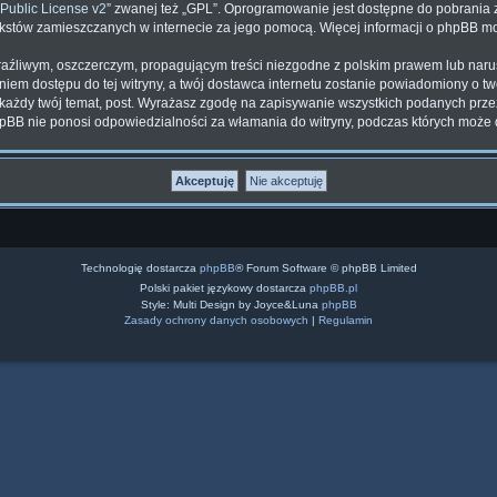
Public License v2
” zwanej też „GPL”. Oprogramowanie jest dostępne do pobrania 
ą tekstów zamieszczanych w internecie za jego pomocą. Więcej informacji o phpBB 
aźliwym, oszczerczym, propagującym treści niezgodne z polskim prawem lub naru
iem dostępu do tej witryny, a twój dostawca internetu zostanie powiadomiony o t
każdy twój temat, post. Wyrażasz zgodę na zapisywanie wszystkich podanych przez 
hpBB nie ponosi odpowiedzialności za włamania do witryny, podczas których może 
Technologię dostarcza
phpBB
® Forum Software © phpBB Limited
Polski pakiet językowy dostarcza
phpBB.pl
Style: Multi Design by Joyce&Luna
phpBB
Zasady ochrony danych osobowych
|
Regulamin