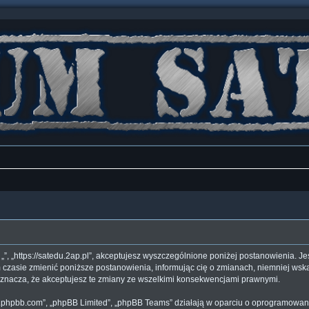
”, „”, „https://satedu.2ap.pl”, akceptujesz wyszczególnione poniżej postanowienia. Je
 czasie zmienić poniższe postanowienia, informując cię o zmianach, niemniej wska
 oznacza, że akceptujesz te zmiany ze wszelkimi konsekwencjami prawnymi.
www.phpbb.com”, „phpBB Limited”, „phpBB Teams” działają w oparciu o oprogramowan