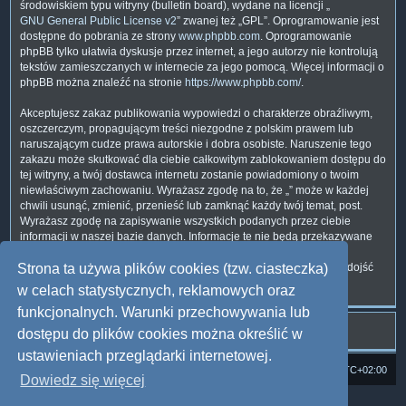
środowiskiem typu witryny (bulletin board), wydane na licencji „
GNU General Public License v2
” zwanej też „GPL”. Oprogramowanie jest
dostępne do pobrania ze strony
www.phpbb.com
. Oprogramowanie
phpBB tylko ułatwia dyskusje przez internet, a jego autorzy nie kontrolują
tekstów zamieszczanych w internecie za jego pomocą. Więcej informacji o
phpBB można znaleźć na stronie
https://www.phpbb.com/
.
Akceptujesz zakaz publikowania wypowiedzi o charakterze obraźliwym,
oszczerczym, propagującym treści niezgodne z polskim prawem lub
naruszającym cudze prawa autorskie i dobra osobiste. Naruszenie tego
zakazu może skutkować dla ciebie całkowitym zablokowaniem dostępu do
tej witryny, a twój dostawca internetu zostanie powiadomiony o twoim
niewłaściwym zachowaniu. Wyrażasz zgodę na to, że „” może w każdej
chwili usunąć, zmienić, przenieść lub zamknąć każdy twój temat, post.
Wyrażasz zgodę na zapisywanie wszystkich podanych przez ciebie
informacji w naszej bazie danych. Informacje te nie będą przekazywane
nikomu bez twojej zgody, ale ani „”, ani phpBB nie ponosi
odpowiedzialności za włamania do witryny, podczas których może dojść
Strona ta używa plików cookies (tzw. ciasteczka)
do kradzieży danych.
w celach statystycznych, reklamowych oraz
funkcjonalnych. Warunki przechowywania lub
dostępu do plików cookies można określić w
ustawieniach przeglądarki internetowej.
Strona domowa
Forum Satedu
Strefa czasowa
UTC+02:00
Dowiedz się więcej
Technologię dostarcza
phpBB
® Forum Software © phpBB Limited