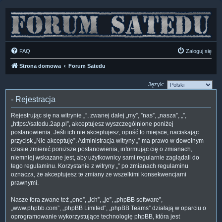
FAQ
Zaloguj się
Strona domowa
Forum Satedu
Język:
- Rejestracja
Rejestrując się na witrynie „”, zwanej dalej „my”, ”nas”, „nasza”, „”,
„https://satedu.2ap.pl”, akceptujesz wyszczególnione poniżej
postanowienia. Jeśli ich nie akceptujesz, opuść to miejsce, naciskając
przycisk „Nie akceptuję”. Administracja witryny „” ma prawo w dowolnym
czasie zmienić poniższe postanowienia, informując cię o zmianach,
niemniej wskazane jest, aby użytkownicy sami regularnie zaglądali do
tego regulaminu. Korzystanie z witryny „” po zmianach regulaminu
oznacza, że akceptujesz te zmiany ze wszelkimi konsekwencjami
prawnymi.
Nasze fora zwane też „one”, „ich”, „je”, „phpBB software”,
„www.phpbb.com”, „phpBB Limited”, „phpBB Teams” działają w oparciu o
oprogramowanie wykorzystujące technologię phpBB, która jest