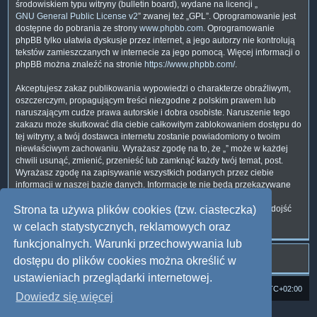
środowiskiem typu witryny (bulletin board), wydane na licencji „
GNU General Public License v2
” zwanej też „GPL”. Oprogramowanie jest
dostępne do pobrania ze strony
www.phpbb.com
. Oprogramowanie
phpBB tylko ułatwia dyskusje przez internet, a jego autorzy nie kontrolują
tekstów zamieszczanych w internecie za jego pomocą. Więcej informacji o
phpBB można znaleźć na stronie
https://www.phpbb.com/
.
Akceptujesz zakaz publikowania wypowiedzi o charakterze obraźliwym,
oszczerczym, propagującym treści niezgodne z polskim prawem lub
naruszającym cudze prawa autorskie i dobra osobiste. Naruszenie tego
zakazu może skutkować dla ciebie całkowitym zablokowaniem dostępu do
tej witryny, a twój dostawca internetu zostanie powiadomiony o twoim
niewłaściwym zachowaniu. Wyrażasz zgodę na to, że „” może w każdej
chwili usunąć, zmienić, przenieść lub zamknąć każdy twój temat, post.
Wyrażasz zgodę na zapisywanie wszystkich podanych przez ciebie
informacji w naszej bazie danych. Informacje te nie będą przekazywane
nikomu bez twojej zgody, ale ani „”, ani phpBB nie ponosi
odpowiedzialności za włamania do witryny, podczas których może dojść
Strona ta używa plików cookies (tzw. ciasteczka)
do kradzieży danych.
w celach statystycznych, reklamowych oraz
funkcjonalnych. Warunki przechowywania lub
dostępu do plików cookies można określić w
ustawieniach przeglądarki internetowej.
Strona domowa
Forum Satedu
Strefa czasowa
UTC+02:00
Dowiedz się więcej
Technologię dostarcza
phpBB
® Forum Software © phpBB Limited