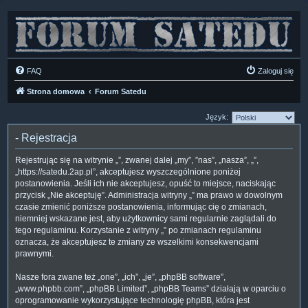
FAQ
Zaloguj się
Strona domowa
Forum Satedu
Język:
- Rejestracja
Rejestrując się na witrynie „”, zwanej dalej „my”, ”nas”, „nasza”, „”,
„https://satedu.2ap.pl”, akceptujesz wyszczególnione poniżej
postanowienia. Jeśli ich nie akceptujesz, opuść to miejsce, naciskając
przycisk „Nie akceptuję”. Administracja witryny „” ma prawo w dowolnym
czasie zmienić poniższe postanowienia, informując cię o zmianach,
niemniej wskazane jest, aby użytkownicy sami regularnie zaglądali do
tego regulaminu. Korzystanie z witryny „” po zmianach regulaminu
oznacza, że akceptujesz te zmiany ze wszelkimi konsekwencjami
prawnymi.
Nasze fora zwane też „one”, „ich”, „je”, „phpBB software”,
„www.phpbb.com”, „phpBB Limited”, „phpBB Teams” działają w oparciu o
oprogramowanie wykorzystujące technologię phpBB, która jest