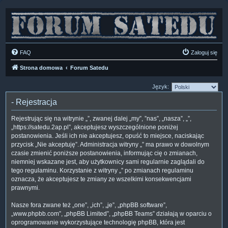
FAQ
Zaloguj się
Strona domowa
Forum Satedu
Język:
- Rejestracja
Rejestrując się na witrynie „”, zwanej dalej „my”, ”nas”, „nasza”, „”,
„https://satedu.2ap.pl”, akceptujesz wyszczególnione poniżej
postanowienia. Jeśli ich nie akceptujesz, opuść to miejsce, naciskając
przycisk „Nie akceptuję”. Administracja witryny „” ma prawo w dowolnym
czasie zmienić poniższe postanowienia, informując cię o zmianach,
niemniej wskazane jest, aby użytkownicy sami regularnie zaglądali do
tego regulaminu. Korzystanie z witryny „” po zmianach regulaminu
oznacza, że akceptujesz te zmiany ze wszelkimi konsekwencjami
prawnymi.
Nasze fora zwane też „one”, „ich”, „je”, „phpBB software”,
„www.phpbb.com”, „phpBB Limited”, „phpBB Teams” działają w oparciu o
oprogramowanie wykorzystujące technologię phpBB, która jest