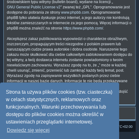
środowiskiem typu witryny (bulletin board), wydane na licencji „
GNU General Public License v2
” zwanej też „GPL”. Oprogramowanie jest
dostępne do pobrania ze strony
www.phpbb.com
. Oprogramowanie
phpBB tylko ułatwia dyskusje przez internet, a jego autorzy nie kontrolują
tekstów zamieszczanych w internecie za jego pomocą. Więcej informacji o
phpBB można znaleźć na stronie
https://www.phpbb.com/
.
Akceptujesz zakaz publikowania wypowiedzi o charakterze obraźliwym,
oszczerczym, propagującym treści niezgodne z polskim prawem lub
naruszającym cudze prawa autorskie i dobra osobiste. Naruszenie tego
zakazu może skutkować dla ciebie całkowitym zablokowaniem dostępu do
tej witryny, a twój dostawca internetu zostanie powiadomiony o twoim
niewłaściwym zachowaniu. Wyrażasz zgodę na to, że „” może w każdej
chwili usunąć, zmienić, przenieść lub zamknąć każdy twój temat, post.
Wyrażasz zgodę na zapisywanie wszystkich podanych przez ciebie
informacji w naszej bazie danych. Informacje te nie będą przekazywane
nikomu bez twojej zgody, ale ani „”, ani phpBB nie ponosi
odpowiedzialności za włamania do witryny, podczas których może dojść
Strona ta używa plików cookies (tzw. ciasteczka)
do kradzieży danych.
w celach statystycznych, reklamowych oraz
funkcjonalnych. Warunki przechowywania lub
dostępu do plików cookies można określić w
ustawieniach przeglądarki internetowej.
Strona domowa
Forum Satedu
Strefa czasowa
UTC+02:00
Dowiedz się więcej
Technologię dostarcza
phpBB
® Forum Software © phpBB Limited