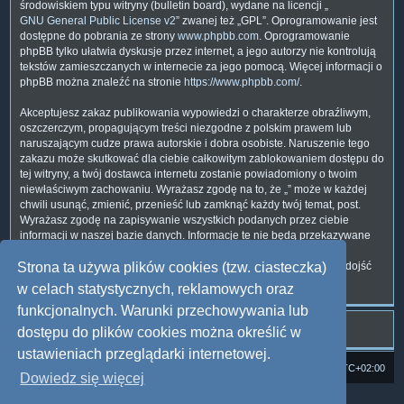
środowiskiem typu witryny (bulletin board), wydane na licencji „
GNU General Public License v2
” zwanej też „GPL”. Oprogramowanie jest
dostępne do pobrania ze strony
www.phpbb.com
. Oprogramowanie
phpBB tylko ułatwia dyskusje przez internet, a jego autorzy nie kontrolują
tekstów zamieszczanych w internecie za jego pomocą. Więcej informacji o
phpBB można znaleźć na stronie
https://www.phpbb.com/
.
Akceptujesz zakaz publikowania wypowiedzi o charakterze obraźliwym,
oszczerczym, propagującym treści niezgodne z polskim prawem lub
naruszającym cudze prawa autorskie i dobra osobiste. Naruszenie tego
zakazu może skutkować dla ciebie całkowitym zablokowaniem dostępu do
tej witryny, a twój dostawca internetu zostanie powiadomiony o twoim
niewłaściwym zachowaniu. Wyrażasz zgodę na to, że „” może w każdej
chwili usunąć, zmienić, przenieść lub zamknąć każdy twój temat, post.
Wyrażasz zgodę na zapisywanie wszystkich podanych przez ciebie
informacji w naszej bazie danych. Informacje te nie będą przekazywane
nikomu bez twojej zgody, ale ani „”, ani phpBB nie ponosi
odpowiedzialności za włamania do witryny, podczas których może dojść
Strona ta używa plików cookies (tzw. ciasteczka)
do kradzieży danych.
w celach statystycznych, reklamowych oraz
funkcjonalnych. Warunki przechowywania lub
dostępu do plików cookies można określić w
ustawieniach przeglądarki internetowej.
Strona domowa
Forum Satedu
Strefa czasowa
UTC+02:00
Dowiedz się więcej
Technologię dostarcza
phpBB
® Forum Software © phpBB Limited