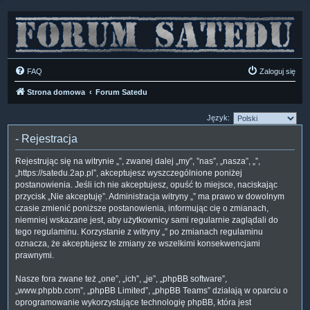
FAQ
Zaloguj się
Strona domowa
Forum Satedu
Język:
- Rejestracja
Rejestrując się na witrynie „”, zwanej dalej „my”, ”nas”, „nasza”, „”,
„https://satedu.2ap.pl”, akceptujesz wyszczególnione poniżej
postanowienia. Jeśli ich nie akceptujesz, opuść to miejsce, naciskając
przycisk „Nie akceptuję”. Administracja witryny „” ma prawo w dowolnym
czasie zmienić poniższe postanowienia, informując cię o zmianach,
niemniej wskazane jest, aby użytkownicy sami regularnie zaglądali do
tego regulaminu. Korzystanie z witryny „” po zmianach regulaminu
oznacza, że akceptujesz te zmiany ze wszelkimi konsekwencjami
prawnymi.
Nasze fora zwane też „one”, „ich”, „je”, „phpBB software”,
„www.phpbb.com”, „phpBB Limited”, „phpBB Teams” działają w oparciu o
oprogramowanie wykorzystujące technologię phpBB, która jest