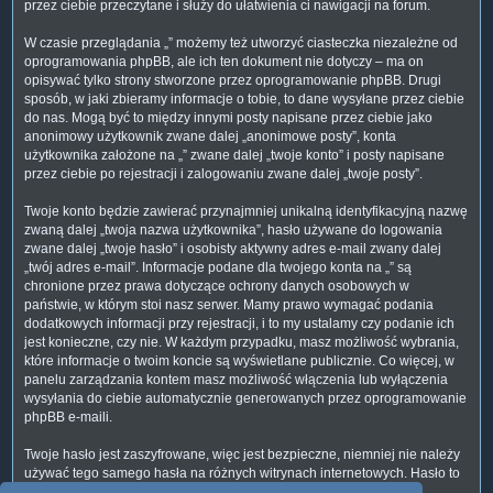
przez ciebie przeczytane i służy do ułatwienia ci nawigacji na forum.
W czasie przeglądania „” możemy też utworzyć ciasteczka niezależne od
oprogramowania phpBB, ale ich ten dokument nie dotyczy – ma on
opisywać tylko strony stworzone przez oprogramowanie phpBB. Drugi
sposób, w jaki zbieramy informacje o tobie, to dane wysyłane przez ciebie
do nas. Mogą być to między innymi posty napisane przez ciebie jako
anonimowy użytkownik zwane dalej „anonimowe posty”, konta
użytkownika założone na „” zwane dalej „twoje konto” i posty napisane
przez ciebie po rejestracji i zalogowaniu zwane dalej „twoje posty”.
Twoje konto będzie zawierać przynajmniej unikalną identyfikacyjną nazwę
zwaną dalej „twoja nazwa użytkownika”, hasło używane do logowania
zwane dalej „twoje hasło” i osobisty aktywny adres e-mail zwany dalej
„twój adres e-mail”. Informacje podane dla twojego konta na „” są
chronione przez prawa dotyczące ochrony danych osobowych w
państwie, w którym stoi nasz serwer. Mamy prawo wymagać podania
dodatkowych informacji przy rejestracji, i to my ustalamy czy podanie ich
jest konieczne, czy nie. W każdym przypadku, masz możliwość wybrania,
które informacje o twoim koncie są wyświetlane publicznie. Co więcej, w
panelu zarządzania kontem masz możliwość włączenia lub wyłączenia
wysyłania do ciebie automatycznie generowanych przez oprogramowanie
phpBB e-maili.
Twoje hasło jest zaszyfrowane, więc jest bezpieczne, niemniej nie należy
używać tego samego hasła na różnych witrynach internetowych. Hasło to
umożliwia dostęp do twojego konta na „”, więc chroń je i w żadnym