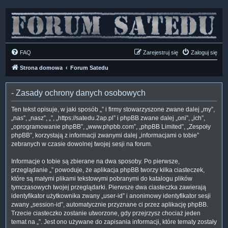
FAQ
Zarejestruj się
Zaloguj się
Strona domowa
Forum Satedu
- Zasady ochrony danych osobowych
Ten tekst opisuje, w jaki sposób „” i firmy stowarzyszone zwane dalej „my”,
„nas”, „nasz”, „”, „https://satedu.2ap.pl” i phpBB zwane dalej „oni”, „ich”,
„oprogramowanie phpBB”, „www.phpbb.com”, „phpBB Limited”, „Zespoły
phpBB”, korzystają z informacji zwanymi dalej „informacjami o tobie”
zebranych w czasie dowolnej twojej sesji na forum.
Informacje o tobie są zbierane na dwa sposoby. Po pierwsze,
przeglądanie „” powoduje, że aplikacja phpBB tworzy kilka ciasteczek,
które są małymi plikami tekstowymi pobranymi do katalogu plików
tymczasowych twojej przeglądarki. Pierwsze dwa ciasteczka zawierają
identyfikator użytkownika zwany „user-id” i anonimowy identyfikator sesji
zwany „session-id”, automatycznie przyznane ci przez aplikację phpBB.
Trzecie ciasteczko zostanie utworzone, gdy przejrzysz chociaż jeden
temat na „”. Jest ono używane do zapisania informacji, które tematy zostały