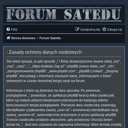
FAQ
Zarejestruj się
Zaloguj się
Strona domowa
Forum Satedu
- Zasady ochrony danych osobowych
Ten tekst opisuje, w jaki sposób „” i firmy stowarzyszone zwane dalej „my”,
„nas”, „nasz”, „”, „https://satedu.2ap.pl” i phpBB zwane dalej „oni”, „ich”,
„oprogramowanie phpBB”, „www.phpbb.com”, „phpBB Limited”, „Zespoły
phpBB”, korzystają z informacji zwanymi dalej „informacjami o tobie”
zebranych w czasie dowolnej twojej sesji na forum.
Informacje o tobie są zbierane na dwa sposoby. Po pierwsze,
przeglądanie „” powoduje, że aplikacja phpBB tworzy kilka ciasteczek,
które są małymi plikami tekstowymi pobranymi do katalogu plików
tymczasowych twojej przeglądarki. Pierwsze dwa ciasteczka zawierają
identyfikator użytkownika zwany „user-id” i anonimowy identyfikator sesji
zwany „session-id”, automatycznie przyznane ci przez aplikację phpBB.
Trzecie ciasteczko zostanie utworzone, gdy przejrzysz chociaż jeden
temat na „”. Jest ono używane do zapisania informacji, które tematy zostały