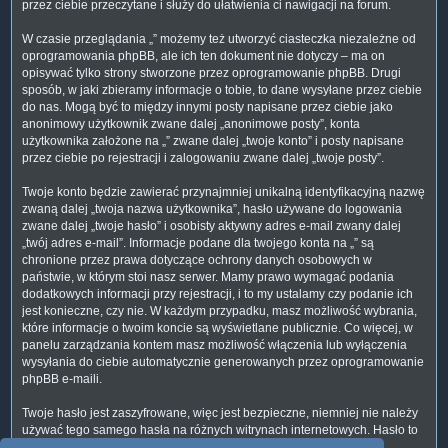
przez ciebie przeczytane i służy do ułatwienia ci nawigacji na forum.
W czasie przeglądania „” możemy też utworzyć ciasteczka niezależne od
oprogramowania phpBB, ale ich ten dokument nie dotyczy – ma on
opisywać tylko strony stworzone przez oprogramowanie phpBB. Drugi
sposób, w jaki zbieramy informacje o tobie, to dane wysyłane przez ciebie
do nas. Mogą być to między innymi posty napisane przez ciebie jako
anonimowy użytkownik zwane dalej „anonimowe posty”, konta
użytkownika założone na „” zwane dalej „twoje konto” i posty napisane
przez ciebie po rejestracji i zalogowaniu zwane dalej „twoje posty”.
Twoje konto będzie zawierać przynajmniej unikalną identyfikacyjną nazwę
zwaną dalej „twoja nazwa użytkownika”, hasło używane do logowania
zwane dalej „twoje hasło” i osobisty aktywny adres e-mail zwany dalej
„twój adres e-mail”. Informacje podane dla twojego konta na „” są
chronione przez prawa dotyczące ochrony danych osobowych w
państwie, w którym stoi nasz serwer. Mamy prawo wymagać podania
dodatkowych informacji przy rejestracji, i to my ustalamy czy podanie ich
jest konieczne, czy nie. W każdym przypadku, masz możliwość wybrania,
które informacje o twoim koncie są wyświetlane publicznie. Co więcej, w
panelu zarządzania kontem masz możliwość włączenia lub wyłączenia
wysyłania do ciebie automatycznie generowanych przez oprogramowanie
phpBB e-maili.
Twoje hasło jest zaszyfrowane, więc jest bezpieczne, niemniej nie należy
używać tego samego hasła na różnych witrynach internetowych. Hasło to
umożliwia dostęp do twojego konta na „”, więc chroń je i w żadnym