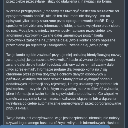
przez ciebie przeczytane i służy do ułatwienia ci nawigacji na forum.
W czasie przeglądania „” możemy też utworzyć ciasteczka niezależne od
oprogramowania phpBB, ale ich ten dokument nie dotyczy – ma on
opisywać tylko strony stworzone przez oprogramowanie phpBB. Drugi
sposób, w jaki zbieramy informacje o tobie, to dane wysyłane przez ciebie
do nas. Mogą być to między innymi posty napisane przez ciebie jako
anonimowy użytkownik zwane dalej „anonimowe posty”, konta
użytkownika założone na „” zwane dalej „twoje konto” i posty napisane
przez ciebie po rejestracji i zalogowaniu zwane dalej „twoje posty”.
Twoje konto będzie zawierać przynajmniej unikalną identyfikacyjną nazwę
zwaną dalej „twoja nazwa użytkownika”, hasło używane do logowania
zwane dalej „twoje hasło” i osobisty aktywny adres e-mail zwany dalej
„twój adres e-mail”. Informacje podane dla twojego konta na „” są
chronione przez prawa dotyczące ochrony danych osobowych w
państwie, w którym stoi nasz serwer. Mamy prawo wymagać podania
dodatkowych informacji przy rejestracji, i to my ustalamy czy podanie ich
jest konieczne, czy nie. W każdym przypadku, masz możliwość wybrania,
które informacje o twoim koncie są wyświetlane publicznie. Co więcej, w
panelu zarządzania kontem masz możliwość włączenia lub wyłączenia
wysyłania do ciebie automatycznie generowanych przez oprogramowanie
phpBB e-maili.
Twoje hasło jest zaszyfrowane, więc jest bezpieczne, niemniej nie należy
używać tego samego hasła na różnych witrynach internetowych. Hasło to
umożliwia dostęp do twojego konta na „”, więc chroń je i w żadnym