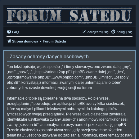
FAQ
Zarejestruj się
Zaloguj się
Strona domowa
Forum Satedu
- Zasady ochrony danych osobowych
Ten tekst opisuje, w jaki sposób „” i firmy stowarzyszone zwane dalej „my”,
„nas”, „nasz”, „”, „https://satedu.2ap.pl” i phpBB zwane dalej „oni”, „ich”,
„oprogramowanie phpBB”, „www.phpbb.com”, „phpBB Limited”, „Zespoły
phpBB”, korzystają z informacji zwanymi dalej „informacjami o tobie”
zebranych w czasie dowolnej twojej sesji na forum.
Informacje o tobie są zbierane na dwa sposoby. Po pierwsze,
przeglądanie „” powoduje, że aplikacja phpBB tworzy kilka ciasteczek,
które są małymi plikami tekstowymi pobranymi do katalogu plików
tymczasowych twojej przeglądarki. Pierwsze dwa ciasteczka zawierają
identyfikator użytkownika zwany „user-id” i anonimowy identyfikator sesji
zwany „session-id”, automatycznie przyznane ci przez aplikację phpBB.
Trzecie ciasteczko zostanie utworzone, gdy przejrzysz chociaż jeden
temat na „”. Jest ono używane do zapisania informacji, które tematy zostały