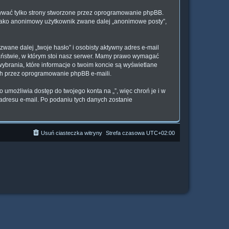
sywać tylko strony stworzone przez oprogramowanie phpBB.
e jako anonimowy użytkownik zwane dalej „anonimowe posty”,
wane dalej „twoje hasło” i osobisty aktywny adres e-mail
państwie, w którym stoi nasz serwer. Mamy prawo wymagać
wybrania, które informacje o twoim koncie są wyświetlane
ch przez oprogramowanie phpBB e-maili.
 umożliwia dostęp do twojego konta na „”, więc chroń je i w
i adresu e-mail. Po podaniu tych danych zostanie
Usuń ciasteczka witryny
Strefa czasowa
UTC+02:00