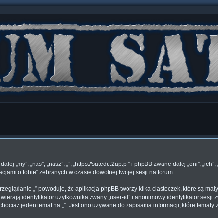
 dalej „my”, „nas”, „nasz”, „”, „https://satedu.2ap.pl” i phpBB zwane dalej „oni”, 
acjami o tobie” zebranych w czasie dowolnej twojej sesji na forum.
rzeglądanie „” powoduje, że aplikacja phpBB tworzy kilka ciasteczek, które są ma
ierają identyfikator użytkownika zwany „user-id” i anonimowy identyfikator sesji z
hociaż jeden temat na „”. Jest ono używane do zapisania informacji, które tematy zo