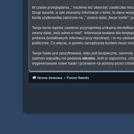
W czasie przeglądania „” możemy też utworzyć ciasteczka nie
Drugi sposób, w jaki zbieramy informacje o tobie, to dane wy
konta użytkownika założone na „” zwane dalej „twoje konto” i p
Twoje konto będzie zawierać przynajmniej unikalną identyfika
zwany dalej „twój adres e-mail”. Informacje podane dla twoj
podania dodatkowych informacji przy rejestracji, i to my usta
publicznie. Co więcej, w panelu zarządzania kontem masz mo
Twoje hasło jest zaszyfrowane, więc jest bezpieczne, niemniej
żadnym wypadku nie podawaj
nikomu
. Jeśli je zapomnisz, u
wygenerowane nowe hasło i przesłane na podany przez ciebie 
Strona domowa
Forum Satedu