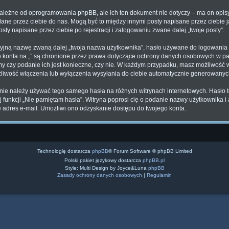
zależne od oprogramowania phpBB, ale ich ten dokument nie dotyczy – ma on opi
syłane przez ciebie do nas. Mogą być to między innymi posty napisane przez ciebi
osty napisane przez ciebie po rejestracji i zalogowaniu zwane dalej „twoje posty”.
cyjną nazwę zwaną dalej „twoja nazwa użytkownika”, hasło używane do logowania z
ego konta na „” są chronione przez prawa dotyczące ochrony danych osobowych w 
lamy czy podanie ich jest konieczne, czy nie. W każdym przypadku, masz możliwość 
żliwość włączenia lub wyłączenia wysyłania do ciebie automatycznie generowany
 nie należy używać tego samego hasła na różnych witrynach internetowych. Hasło to
żyj funkcji „Nie pamiętam hasła”. Witryna poprosi cię o podanie nazwy użytkownika 
adres e-mail. Umożliwi ono odzyskanie dostępu do twojego konta.
Technologię dostarcza
phpBB
® Forum Software © phpBB Limited
Polski pakiet językowy dostarcza
phpBB.pl
Style: Multi Design by Joyce&Luna
phpBB
Zasady ochrony danych osobowych
|
Regulamin