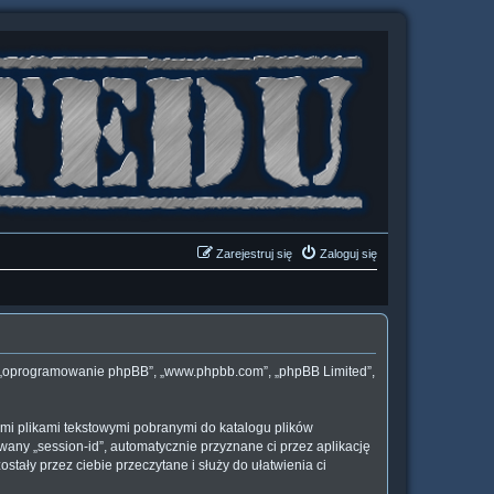
Zarejestruj się
Zaloguj się
„ich”, „oprogramowanie phpBB”, „www.phpbb.com”, „phpBB Limited”,
łymi plikami tekstowymi pobranymi do katalogu plików
wany „session-id”, automatycznie przyznane ci przez aplikację
stały przez ciebie przeczytane i służy do ułatwienia ci