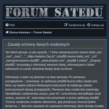
FAQ
Zarejestruj się
Zaloguj się
Strona domowa
Forum Satedu
- Zasady ochrony danych osobowych
Ten tekst opisuje, w jaki sposób „” i firmy stowarzyszone zwane dalej „my”,
„nas”, „nasz”, „”, „https://satedu.2ap.pl” i phpBB zwane dalej „oni”, „ich”,
„oprogramowanie phpBB”, „www.phpbb.com”, „phpBB Limited”, „Zespoły
phpBB”, korzystają z informacji zwanymi dalej „informacjami o tobie”
zebranych w czasie dowolnej twojej sesji na forum.
Informacje o tobie są zbierane na dwa sposoby. Po pierwsze,
przeglądanie „” powoduje, że aplikacja phpBB tworzy kilka ciasteczek,
które są małymi plikami tekstowymi pobranymi do katalogu plików
tymczasowych twojej przeglądarki. Pierwsze dwa ciasteczka zawierają
identyfikator użytkownika zwany „user-id” i anonimowy identyfikator sesji
zwany „session-id”, automatycznie przyznane ci przez aplikację phpBB.
Trzecie ciasteczko zostanie utworzone, gdy przejrzysz chociaż jeden
temat na „”. Jest ono używane do zapisania informacji, które tematy zostały