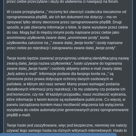
przez ciebie przeczytane i służy do ułatwienia ci nawigacji na forum.
W czasie przeglądania „” możemy też utworzyć ciasteczka niezależne od
oprogramowania phpBB, ale ich ten dokument nie dotyczy – ma on
opisywać tylko strony stworzone przez oprogramowanie phpBB. Drugi
sposób, w jaki zbieramy informacje o tobie, to dane wysyłane przez ciebie
do nas. Mogą być to między innymi posty napisane przez ciebie jako
anonimowy użytkownik zwane dalej „anonimowe posty”, konta
użytkownika założone na „” zwane dalej „twoje konto” i posty napisane
przez ciebie po rejestracji i zalogowaniu zwane dalej „twoje posty”.
Twoje konto będzie zawierać przynajmniej unikalną identyfikacyjną nazwę
zwaną dalej „twoja nazwa użytkownika”, hasło używane do logowania
zwane dalej „twoje hasło” i osobisty aktywny adres e-mail zwany dalej
„twój adres e-mail”. Informacje podane dla twojego konta na „” są
chronione przez prawa dotyczące ochrony danych osobowych w
państwie, w którym stoi nasz serwer. Mamy prawo wymagać podania
dodatkowych informacji przy rejestracji, i to my ustalamy czy podanie ich
jest konieczne, czy nie. W każdym przypadku, masz możliwość wybrania,
które informacje o twoim koncie są wyświetlane publicznie. Co więcej, w
panelu zarządzania kontem masz możliwość włączenia lub wyłączenia
wysyłania do ciebie automatycznie generowanych przez oprogramowanie
phpBB e-maili.
Twoje hasło jest zaszyfrowane, więc jest bezpieczne, niemniej nie należy
używać tego samego hasła na różnych witrynach internetowych. Hasło to
umożliwia dostęp do twojego konta na „”, więc chroń je i w żadnym