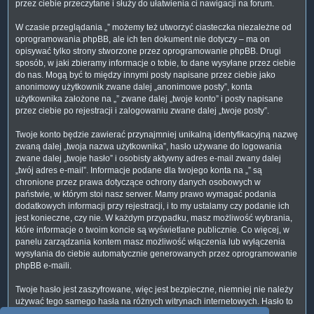
przez ciebie przeczytane i służy do ułatwienia ci nawigacji na forum.
W czasie przeglądania „” możemy też utworzyć ciasteczka niezależne od
oprogramowania phpBB, ale ich ten dokument nie dotyczy – ma on
opisywać tylko strony stworzone przez oprogramowanie phpBB. Drugi
sposób, w jaki zbieramy informacje o tobie, to dane wysyłane przez ciebie
do nas. Mogą być to między innymi posty napisane przez ciebie jako
anonimowy użytkownik zwane dalej „anonimowe posty”, konta
użytkownika założone na „” zwane dalej „twoje konto” i posty napisane
przez ciebie po rejestracji i zalogowaniu zwane dalej „twoje posty”.
Twoje konto będzie zawierać przynajmniej unikalną identyfikacyjną nazwę
zwaną dalej „twoja nazwa użytkownika”, hasło używane do logowania
zwane dalej „twoje hasło” i osobisty aktywny adres e-mail zwany dalej
„twój adres e-mail”. Informacje podane dla twojego konta na „” są
chronione przez prawa dotyczące ochrony danych osobowych w
państwie, w którym stoi nasz serwer. Mamy prawo wymagać podania
dodatkowych informacji przy rejestracji, i to my ustalamy czy podanie ich
jest konieczne, czy nie. W każdym przypadku, masz możliwość wybrania,
które informacje o twoim koncie są wyświetlane publicznie. Co więcej, w
panelu zarządzania kontem masz możliwość włączenia lub wyłączenia
wysyłania do ciebie automatycznie generowanych przez oprogramowanie
phpBB e-maili.
Twoje hasło jest zaszyfrowane, więc jest bezpieczne, niemniej nie należy
używać tego samego hasła na różnych witrynach internetowych. Hasło to
umożliwia dostęp do twojego konta na „”, więc chroń je i w żadnym