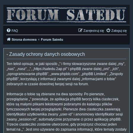
FAQ
Zarejestruj się
Zaloguj się
Strona domowa
Forum Satedu
- Zasady ochrony danych osobowych
Ten tekst opisuje, w jaki sposób „” i firmy stowarzyszone zwane dalej „my”,
„nas”, „nasz”, „”, „https://satedu.2ap.pl” i phpBB zwane dalej „oni”, „ich”,
„oprogramowanie phpBB”, „www.phpbb.com”, „phpBB Limited”, „Zespoły
phpBB”, korzystają z informacji zwanymi dalej „informacjami o tobie”
zebranych w czasie dowolnej twojej sesji na forum.
Informacje o tobie są zbierane na dwa sposoby. Po pierwsze,
przeglądanie „” powoduje, że aplikacja phpBB tworzy kilka ciasteczek,
które są małymi plikami tekstowymi pobranymi do katalogu plików
tymczasowych twojej przeglądarki. Pierwsze dwa ciasteczka zawierają
identyfikator użytkownika zwany „user-id” i anonimowy identyfikator sesji
zwany „session-id”, automatycznie przyznane ci przez aplikację phpBB.
Trzecie ciasteczko zostanie utworzone, gdy przejrzysz chociaż jeden
temat na „”. Jest ono używane do zapisania informacji, które tematy zostały