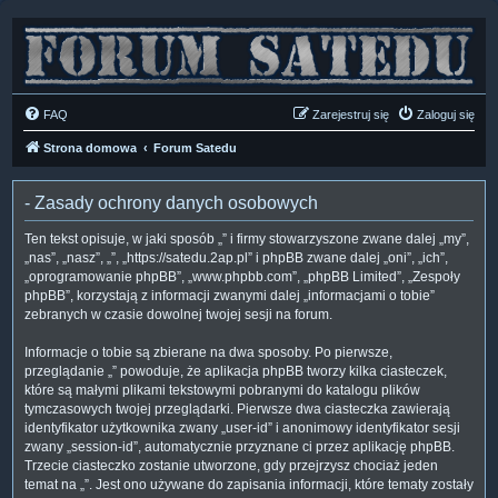
FAQ
Zarejestruj się
Zaloguj się
Strona domowa
Forum Satedu
- Zasady ochrony danych osobowych
Ten tekst opisuje, w jaki sposób „” i firmy stowarzyszone zwane dalej „my”,
„nas”, „nasz”, „”, „https://satedu.2ap.pl” i phpBB zwane dalej „oni”, „ich”,
„oprogramowanie phpBB”, „www.phpbb.com”, „phpBB Limited”, „Zespoły
phpBB”, korzystają z informacji zwanymi dalej „informacjami o tobie”
zebranych w czasie dowolnej twojej sesji na forum.
Informacje o tobie są zbierane na dwa sposoby. Po pierwsze,
przeglądanie „” powoduje, że aplikacja phpBB tworzy kilka ciasteczek,
które są małymi plikami tekstowymi pobranymi do katalogu plików
tymczasowych twojej przeglądarki. Pierwsze dwa ciasteczka zawierają
identyfikator użytkownika zwany „user-id” i anonimowy identyfikator sesji
zwany „session-id”, automatycznie przyznane ci przez aplikację phpBB.
Trzecie ciasteczko zostanie utworzone, gdy przejrzysz chociaż jeden
temat na „”. Jest ono używane do zapisania informacji, które tematy zostały