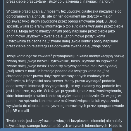
przez ciebie przeczytane i służy do ułatwienia ci nawigacji na forum.
W czasie przeglądania „” możemy też utworzyć ciasteczka niezależne od
oprogramowania phpBB, ale ich ten dokument nie dotyczy – ma on
opisywać tylko strony stworzone przez oprogramowanie phpBB. Drugi
sposób, w jaki zbieramy informacje o tobie, to dane wysyłane przez ciebie
do nas. Mogą być to między innymi posty napisane przez ciebie jako
anonimowy użytkownik zwane dalej „anonimowe posty”, konta
użytkownika założone na „” zwane dalej „twoje konto” i posty napisane
przez ciebie po rejestracji i zalogowaniu zwane dalej „twoje posty”.
Twoje konto będzie zawierać przynajmniej unikalną identyfikacyjną nazwę
zwaną dalej „twoja nazwa użytkownika”, hasło używane do logowania
zwane dalej „twoje hasło” i osobisty aktywny adres e-mail zwany dalej
„twój adres e-mail”. Informacje podane dla twojego konta na „” są
chronione przez prawa dotyczące ochrony danych osobowych w
państwie, w którym stoi nasz serwer. Mamy prawo wymagać podania
dodatkowych informacji przy rejestracji, i to my ustalamy czy podanie ich
jest konieczne, czy nie. W każdym przypadku, masz możliwość wybrania,
które informacje o twoim koncie są wyświetlane publicznie. Co więcej, w
panelu zarządzania kontem masz możliwość włączenia lub wyłączenia
wysyłania do ciebie automatycznie generowanych przez oprogramowanie
phpBB e-maili.
Twoje hasło jest zaszyfrowane, więc jest bezpieczne, niemniej nie należy
używać tego samego hasła na różnych witrynach internetowych. Hasło to
umożliwia dostęp do twojego konta na „”, więc chroń je i w żadnym