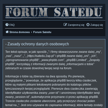
FAQ
Zarejestruj się
Zaloguj się
Strona domowa
Forum Satedu
- Zasady ochrony danych osobowych
Ten tekst opisuje, w jaki sposób „” i firmy stowarzyszone zwane dalej „my”,
„nas”, „nasz”, „”, „https://satedu.2ap.pl” i phpBB zwane dalej „oni”, „ich”,
„oprogramowanie phpBB”, „www.phpbb.com”, „phpBB Limited”, „Zespoły
phpBB”, korzystają z informacji zwanymi dalej „informacjami o tobie”
zebranych w czasie dowolnej twojej sesji na forum.
Informacje o tobie są zbierane na dwa sposoby. Po pierwsze,
przeglądanie „” powoduje, że aplikacja phpBB tworzy kilka ciasteczek,
które są małymi plikami tekstowymi pobranymi do katalogu plików
tymczasowych twojej przeglądarki. Pierwsze dwa ciasteczka zawierają
identyfikator użytkownika zwany „user-id” i anonimowy identyfikator sesji
zwany „session-id”, automatycznie przyznane ci przez aplikację phpBB.
Trzecie ciasteczko zostanie utworzone, gdy przejrzysz chociaż jeden
temat na „”. Jest ono używane do zapisania informacji, które tematy zostały