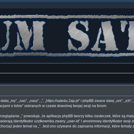
 dalej „my”, „nas”, „nasz”, „”, „https://satedu.2ap.pl” i phpBB zwane dalej „oni”, 
acjami o tobie” zebranych w czasie dowolnej twojej sesji na forum.
rzeglądanie „” powoduje, że aplikacja phpBB tworzy kilka ciasteczek, które są ma
ierają identyfikator użytkownika zwany „user-id” i anonimowy identyfikator sesji z
hociaż jeden temat na „”. Jest ono używane do zapisania informacji, które tematy zo