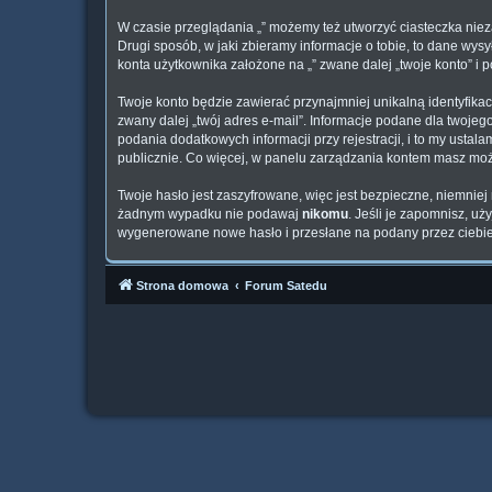
W czasie przeglądania „” możemy też utworzyć ciasteczka nie
Drugi sposób, w jaki zbieramy informacje o tobie, to dane wy
konta użytkownika założone na „” zwane dalej „twoje konto” i p
Twoje konto będzie zawierać przynajmniej unikalną identyfika
zwany dalej „twój adres e-mail”. Informacje podane dla twoj
podania dodatkowych informacji przy rejestracji, i to my usta
publicznie. Co więcej, w panelu zarządzania kontem masz mo
Twoje hasło jest zaszyfrowane, więc jest bezpieczne, niemniej
żadnym wypadku nie podawaj
nikomu
. Jeśli je zapomnisz, u
wygenerowane nowe hasło i przesłane na podany przez ciebie 
Strona domowa
Forum Satedu