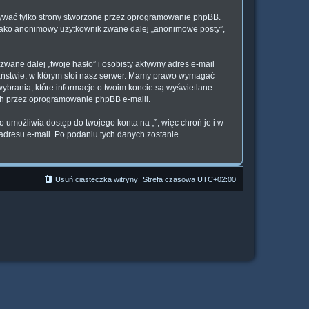
sywać tylko strony stworzone przez oprogramowanie phpBB.
e jako anonimowy użytkownik zwane dalej „anonimowe posty”,
wane dalej „twoje hasło” i osobisty aktywny adres e-mail
państwie, w którym stoi nasz serwer. Mamy prawo wymagać
wybrania, które informacje o twoim koncie są wyświetlane
ch przez oprogramowanie phpBB e-maili.
 umożliwia dostęp do twojego konta na „”, więc chroń je i w
i adresu e-mail. Po podaniu tych danych zostanie
Usuń ciasteczka witryny
Strefa czasowa
UTC+02:00