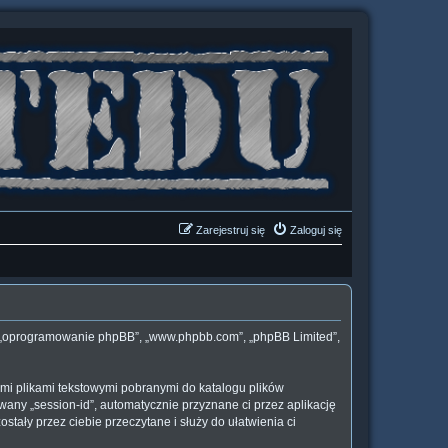
Zarejestruj się
Zaloguj się
„ich”, „oprogramowanie phpBB”, „www.phpbb.com”, „phpBB Limited”,
łymi plikami tekstowymi pobranymi do katalogu plików
wany „session-id”, automatycznie przyznane ci przez aplikację
stały przez ciebie przeczytane i służy do ułatwienia ci