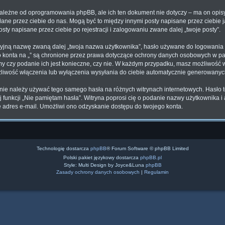
zależne od oprogramowania phpBB, ale ich ten dokument nie dotyczy – ma on opi
syłane przez ciebie do nas. Mogą być to między innymi posty napisane przez ciebi
osty napisane przez ciebie po rejestracji i zalogowaniu zwane dalej „twoje posty”.
cyjną nazwę zwaną dalej „twoja nazwa użytkownika”, hasło używane do logowania z
ego konta na „” są chronione przez prawa dotyczące ochrony danych osobowych w 
lamy czy podanie ich jest konieczne, czy nie. W każdym przypadku, masz możliwość 
żliwość włączenia lub wyłączenia wysyłania do ciebie automatycznie generowany
 nie należy używać tego samego hasła na różnych witrynach internetowych. Hasło to
żyj funkcji „Nie pamiętam hasła”. Witryna poprosi cię o podanie nazwy użytkownika 
adres e-mail. Umożliwi ono odzyskanie dostępu do twojego konta.
Technologię dostarcza
phpBB
® Forum Software © phpBB Limited
Polski pakiet językowy dostarcza
phpBB.pl
Style: Multi Design by Joyce&Luna
phpBB
Zasady ochrony danych osobowych
|
Regulamin